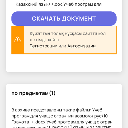
Казахский язык++.doc Учеб програм для
CКAЧAТЬ ДОКУМЕНТ
Құжаттың толық нұсқасы сайтта қол
жетімді, кейін
Регистрации
или
Авторизации
по предметам(1)
В архиве представлены такие файлы: Учеб
програм для учащ с огран-ми возможн рус/10
Грамота++.docx Учеб програм для учащ с огран-
ми возможн рус/11. РУССКИЙ ЯЗЫК И РАЗВИТИЕ