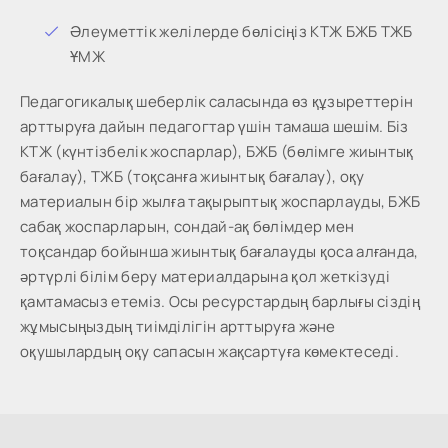
Әлеуметтік желілерде бөлісіңіз КТЖ БЖБ ТЖБ
ҰМЖ
Педагогикалық шеберлік саласында өз құзыреттерін
арттыруға дайын педагогтар үшін тамаша шешім. Біз
КТЖ (күнтізбелік жоспарлар), БЖБ (бөлімге жиынтық
бағалау), ТЖБ (тоқсанға жиынтық бағалау), оқу
материалын бір жылға тақырыптық жоспарлауды, БЖБ
сабақ жоспарларын, сондай-ақ бөлімдер мен
тоқсандар бойынша жиынтық бағалауды қоса алғанда,
әртүрлі білім беру материалдарына қол жеткізуді
қамтамасыз етеміз. Осы ресурстардың барлығы сіздің
жұмысыңыздың тиімділігін арттыруға және
оқушылардың оқу сапасын жақсартуға көмектеседі.