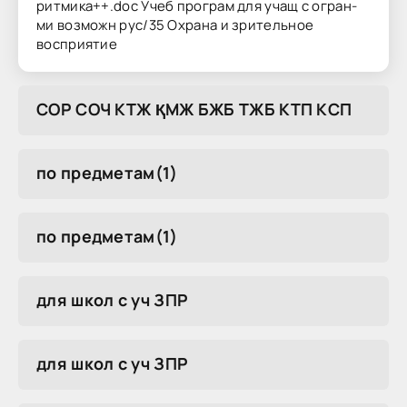
ритмика++.doc Учеб програм для учащ с огран-
ми возможн рус/35 Охрана и зрительное
восприятие
COP COЧ KTЖ ҚMЖ БЖБ TЖБ KTП KCП
по предметам(1)
по предметам(1)
для школ с уч ЗПР
для школ с уч ЗПР