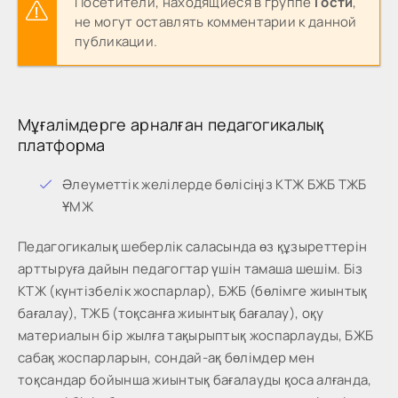
Посетители, находящиеся в группе
Гости
,
не могут оставлять комментарии к данной
публикации.
Мұғалімдерге арналған педагогикалық
платформа
Әлеуметтік желілерде бөлісіңіз КТЖ БЖБ ТЖБ
ҰМЖ
Педагогикалық шеберлік саласында өз құзыреттерін
арттыруға дайын педагогтар үшін тамаша шешім. Біз
КТЖ (күнтізбелік жоспарлар), БЖБ (бөлімге жиынтық
бағалау), ТЖБ (тоқсанға жиынтық бағалау), оқу
материалын бір жылға тақырыптық жоспарлауды, БЖБ
сабақ жоспарларын, сондай-ақ бөлімдер мен
тоқсандар бойынша жиынтық бағалауды қоса алғанда,