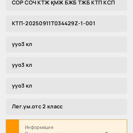
COP COЧ KTЖ ҚMЖ БЖБ TЖБ KTП KCП
КТП-20250911T034429Z-1-001
ууо3 кл
ууо3 кл
ууо3 кл
Лег.ум.отс 2 класс
Информация