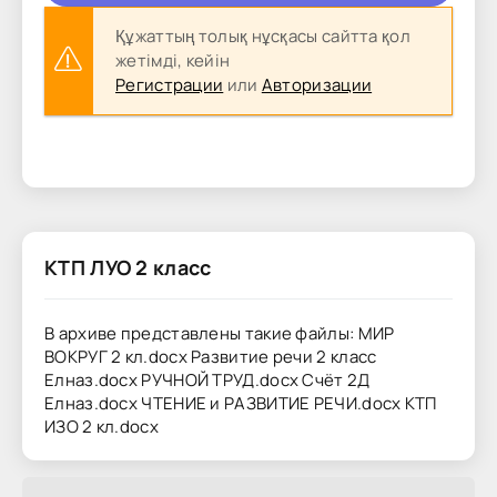
Құжаттың толық нұсқасы сайтта қол
жетімді, кейін
Регистрации
или
Авторизации
КТП ЛУО 2 класс
В архиве представлены такие файлы: МИР
ВОКРУГ 2 кл.docx Развитие речи 2 класс
Елназ.docx РУЧНОЙ ТРУД.docx Счёт 2Д
Елназ.docx ЧТЕНИЕ и РАЗВИТИЕ РЕЧИ.docx КТП
ИЗО 2 кл.docx