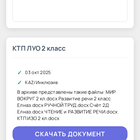
КТП ЛУО 2 класс
✓
03 окт 2025
✓
KAZ
/
Инклюзив
В архиве представлены такие файлы: МИР
ВОКРУГ 2 кл.docx Развитие речи 2 класс
Елназ.docx РУЧНОЙ ТРУД.docx Счёт 2Д
Елназ.docx ЧТЕНИЕ и РАЗВИТИЕ РЕЧИ.docx
КТП ИЗО 2 кл.docx
CКAЧAТЬ ДОКУМЕНТ