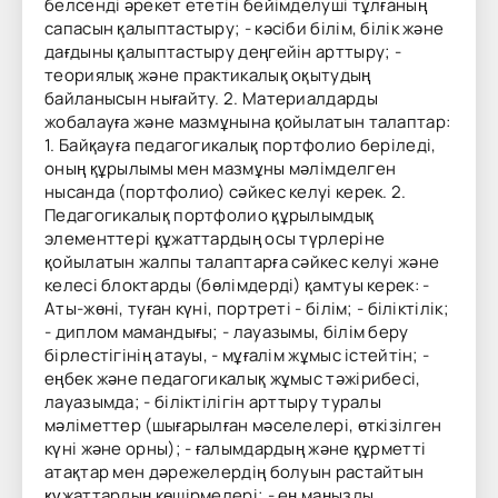
белсенді әрекет ететін бейімделуші тұлғаның
сапасын қалыптастыру; - кәсіби білім, білік және
дағдыны қалыптастыру деңгейін арттыру; -
теориялық және практикалық оқытудың
байланысын нығайту. 2. Материалдарды
жобалауға және мазмұнына қойылатын талаптар:
1. Байқауға педагогикалық портфолио беріледі,
оның құрылымы мен мазмұны мәлімделген
нысанда (портфолио) сәйкес келуі керек. 2.
Педагогикалық портфолио құрылымдық
элементтері құжаттардың осы түрлеріне
қойылатын жалпы талаптарға сәйкес келуі және
келесі блоктарды (бөлімдерді) қамтуы керек: -
Аты-жөні, туған күні, портреті - білім; - біліктілік;
- диплом мамандығы; - лауазымы, білім беру
бірлестігінің атауы, - мұғалім жұмыс істейтін; -
еңбек және педагогикалық жұмыс тәжірибесі,
лауазымда; - біліктілігін арттыру туралы
мәліметтер (шығарылған мәселелері, өткізілген
күні және орны); - ғалымдардың және құрметті
атақтар мен дәрежелердің болуын растайтын
құжаттардың көшірмелері; - ең маңызды