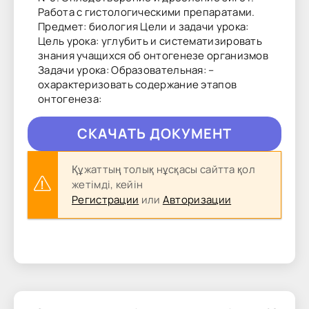
Работа с гистологическими препаратами.
Предмет: биология Цели и задачи урока:
Цель урока: углубить и систематизировать
знания учащихся об онтогенезе организмов
Задачи урока: Образовательная: –
охарактеризовать содержание этапов
онтогенеза:
CКAЧAТЬ ДОКУМЕНТ
Құжаттың толық нұсқасы сайтта қол
жетімді, кейін
Регистрации
или
Авторизации