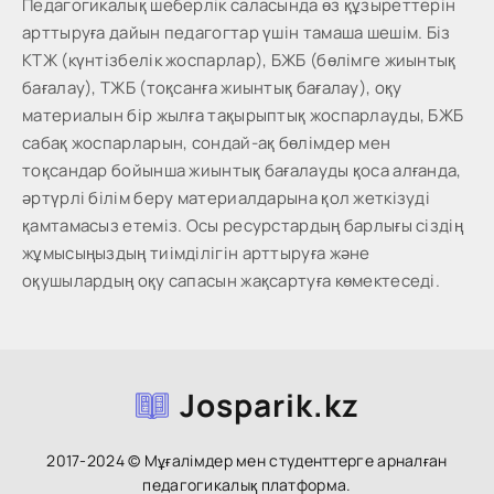
Педагогикалық шеберлік саласында өз құзыреттерін
арттыруға дайын педагогтар үшін тамаша шешім. Біз
КТЖ (күнтізбелік жоспарлар), БЖБ (бөлімге жиынтық
бағалау), ТЖБ (тоқсанға жиынтық бағалау), оқу
материалын бір жылға тақырыптық жоспарлауды, БЖБ
сабақ жоспарларын, сондай-ақ бөлімдер мен
тоқсандар бойынша жиынтық бағалауды қоса алғанда,
әртүрлі білім беру материалдарына қол жеткізуді
қамтамасыз етеміз. Осы ресурстардың барлығы сіздің
жұмысыңыздың тиімділігін арттыруға және
оқушылардың оқу сапасын жақсартуға көмектеседі.
Josparik.kz
2017-2024 © Мұғалімдер мен студенттерге арналған
педагогикалық платформа.