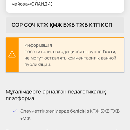
мейоза»(СЛАЙД 4)
COP COЧ KTЖ ҚMЖ БЖБ TЖБ KTП KCП
Информация
Посетители, находящиеся в группе
Гости
,
не могут оставлять комментарии к данной
публикации.
Мұғалімдерге арналған педагогикалық
платформа
Әлеуметтік желілерде бөлісіңіз КТЖ БЖБ ТЖБ
ҰМЖ