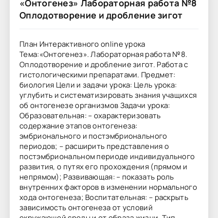
«Онтогенез» Лабораторная работа №8
Оплодотворение и дробление зигот
План Интерактивного online урока
Тема:«Онтогенез». Лабораторная работа №8.
Оплодотворение и дробление зигот. Работа с
гистологическими препаратами. Предмет:
биология Цели и задачи урока: Цель урока:
углубить и систематизировать знания учащихся
об онтогенезе организмов Задачи урока:
Образовательная: – охарактеризовать
содержание этапов онтогенеза:
эмбрионального и постэмбрионального
периодов; – расширить представления о
постэмбриональном периоде индивидуального
развития, о путях его прохождения (прямом и
непрямом); Развивающая: – показать роль
внутренних факторов в изменении нормального
хода онтогенеза; Воспитательная: – раскрыть
зависимость онтогенеза от условий
окружающей среды и от образа жизни. Тип