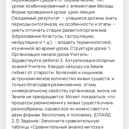
урока: комбинированный с элементами беседы.
Форма проведения урока: урок-лекция
Ожидаемый результат: – учащиеся должны знать
периоды онтогенеза, их особенности и этапы. –
уметь отличать стадии развития организма
(образование бластулы, гаструляцию,
нейруляцию и т.д.); – владеть терминологией,
изученной во время урока. Структура урока: 1.
Организация начала урока Учитель:
Здравствуйте ребята! 2. Актуализация опорных
знаний Учитель: Каждую секунду на Земле
гибнет от старости, болезней и хищников
астрономическое количество живых существ, и
только благодаря размножению, этому
универсальному свойству организмов, жизнь на
Земле не прекращается. Может показаться, что
процессы размножения у живых существ очень
разнообразны, однако все их можно свести к
двум формам: бесполому и половому. (СЛАЙД
2,3) Задание: Заполните сравнительную
таблицу «Сравнительный анализ митоза и