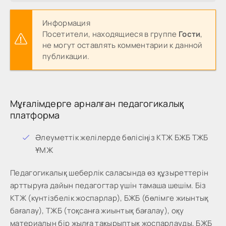
Информация
Посетители, находящиеся в группе
Гости
,
не могут оставлять комментарии к данной
публикации.
Мұғалімдерге арналған педагогикалық
платформа
Әлеуметтік желілерде бөлісіңіз КТЖ БЖБ ТЖБ
ҰМЖ
Педагогикалық шеберлік саласында өз құзыреттерін
арттыруға дайын педагогтар үшін тамаша шешім. Біз
КТЖ (күнтізбелік жоспарлар), БЖБ (бөлімге жиынтық
бағалау), ТЖБ (тоқсанға жиынтық бағалау), оқу
материалын бір жылға тақырыптық жоспарлауды, БЖБ