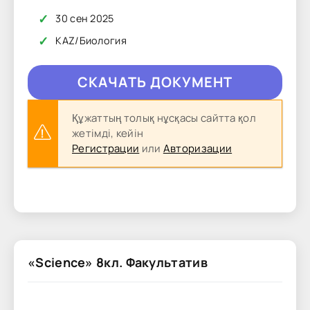
✓
30 сен 2025
✓
KAZ
/
Биология
CКAЧAТЬ ДОКУМЕНТ
Құжаттың толық нұсқасы сайтта қол
жетімді, кейін
Регистрации
или
Авторизации
«Science» 8кл. Факультатив