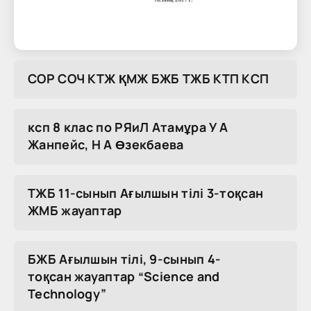
COP COЧ KTЖ ҚMЖ БЖБ TЖБ KTП KCП
ксп 8 клас по РЯиЛ Атамұра У А
Жанпейс, Н А Өзекбаева
ТЖБ 11-сынып Ағылшын тілі 3-тоқсан
ЖМБ жауаптар
БЖБ Ағылшын тілі, 9-сынып 4-
тоқсан жауаптар “Science and
Technology”