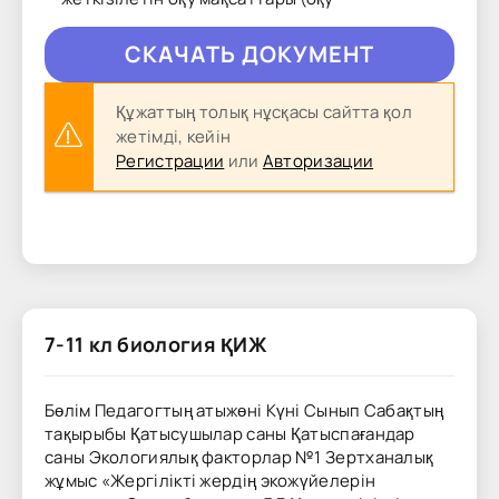
CКAЧAТЬ ДОКУМЕНТ
Құжаттың толық нұсқасы сайтта қол
жетімді, кейін
Регистрации
или
Авторизации
7-11 кл биология ҚИЖ
Бөлім Педагогтың атыжөні Күні Сынып Сабақтың
тақырыбы Қатысушылар саны Қатыспағандар
саны Экологиялық факторлар №1 Зертханалық
жұмыс «Жергілікті жердің экожүйелерін