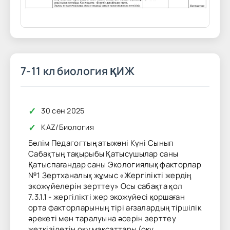
7-11 кл биология ҚИЖ
✓
30 сен 2025
✓
KAZ
/
Биология
Бөлім Педагогтың атыжөні Күні Сынып
Сабақтың тақырыбы Қатысушылар саны
Қатыспағандар саны Экологиялық факторлар
№1 Зертханалық жұмыс «Жергілікті жердің
экожүйелерін зерттеу» Осы сабақта қол
7.3.1.1 - жергілікті жер экожүйесі қоршаған
орта факторларының тірі ағзалардың тіршілік
әрекеті мен таралуына әсерін зерттеу
жеткізілетін оқу мақсаттары (оқу