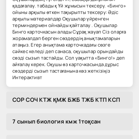
қадағалау. табады қ Үй жұмысын тексеру. «Бинго»
ойыны арқылы өткен тақырыпты тексеру: Әдіс
арқылы материалдар Оқушылар үйренген
терминдермен ойнайды қайталау . Оқушылар
Бинго карточкасын алады Сұрақ жауап Сіз оларға
жорамалдап берген сөздердің анықтамаларын
атаңыз. Егер анықтама карточкадағы сөзге
сәйкес келеді деп санаса, оқушылар орындайды
сөзді сызып тастайды. Сол уақытта «Бинго!» деп
айғалау керек. Оқушы өз карточкасында дұрыс
сөздерді сызып тастағанына көз жеткізіңіз
Интерактивт
COP COЧ KTЖ ҚMЖ БЖБ TЖБ KTП KCП
7 сынып биология кмж 1тоқсан