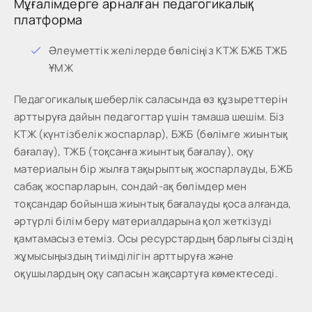
Мұғалімдерге арналған педагогикалық
платформа
Әлеуметтік желілерде бөлісіңіз КТЖ БЖБ ТЖБ
ҰМЖ
Педагогикалық шеберлік саласында өз құзыреттерін
арттыруға дайын педагогтар үшін тамаша шешім. Біз
КТЖ (күнтізбелік жоспарлар), БЖБ (бөлімге жиынтық
бағалау), ТЖБ (тоқсанға жиынтық бағалау), оқу
материалын бір жылға тақырыптық жоспарлауды, БЖБ
сабақ жоспарларын, сондай-ақ бөлімдер мен
тоқсандар бойынша жиынтық бағалауды қоса алғанда,
әртүрлі білім беру материалдарына қол жеткізуді
қамтамасыз етеміз. Осы ресурстардың барлығы сіздің
жұмысыңыздың тиімділігін арттыруға және
оқушылардың оқу сапасын жақсартуға көмектеседі.