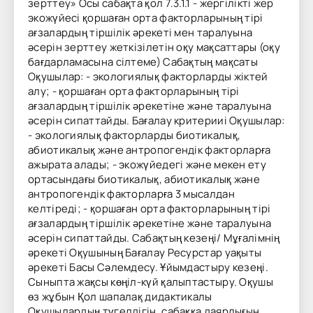
зерттеу» Осы сабақта қол 7.3.1.1 - жергілікті жер
экожүйесі қоршаған орта факторларының тірі
ағзалардың тіршілік әрекеті мен таралуына
әсерін зерттеу жеткізілетін оқу мақсаттары (оқу
бағдарламасына сілтеме) Сабақтың мақсаты
Оқушылар: - экологиялық факторларды жіктей
алу; - қоршаған орта факторларының тірі
ағзалардың тіршілік әрекетіне және таралуына
әсерін сипаттайды. Бағалау критерииі Оқушылар:
- экологиялық факторларды биотикалық,
абиотикалық және антропогендік факторларға
ажырата алады; - экожүйедегі және мекен ету
ортасындағы биотикалық, абиотикалық және
антропогендік факторларға 3 мысалдан
келтіреді; - қоршаған орта факторларының тірі
ағзалардың тіршілік әрекетіне және таралуына
әсерін сипаттайды. Сабақтың кезеңі/ Мұғалімнің
әрекеті Оқушының Бағалау Ресурстар уақыты
әрекеті Басы Сәлемдесу. Ұйымдастыру кезеңі.
Сыныпта жақсы көңіл-күй қалыптастыру. Оқушы
өз жұбын Қол шапалақ дидактикалы
Оқушылардың түгелдігін, сабаққа даярлығын