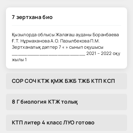
7 зертхана био
Қызылорда облысы Жалағаш ауданы Боранбаева
Ғ.Т. Нұрмаханова А.О. Пазылбекова П.М.
Зертханалық дәптер 7 « » сынып оқушысы
________________________ 2021 – 2022 оқу
жылы 1
COP COЧ KTЖ ҚMЖ БЖБ TЖБ KTП KCП
8 Г биология КТЖ толық
КТП литер 4 класс ЛУО готово