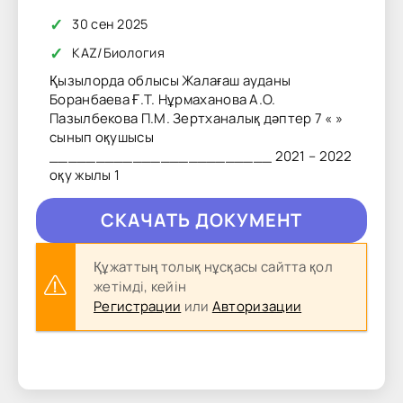
✓
30 сен 2025
✓
KAZ
/
Биология
Қызылорда облысы Жалағаш ауданы
Боранбаева Ғ.Т. Нұрмаханова А.О.
Пазылбекова П.М. Зертханалық дәптер 7 « »
сынып оқушысы
________________________ 2021 – 2022
оқу жылы 1
CКAЧAТЬ ДОКУМЕНТ
Құжаттың толық нұсқасы сайтта қол
жетімді, кейін
Регистрации
или
Авторизации