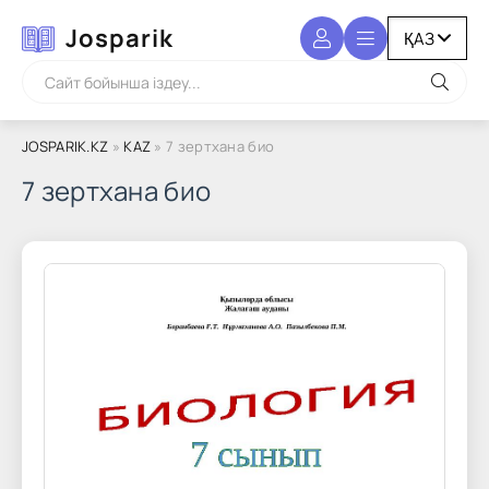
Josparik
JOSPARIK.KZ
»
KAZ
» 7 зертхана био
7 зертхана био