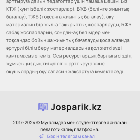
арттыруға дайын педагогтар үшін тамаша шешім. Біз
КТЖ (күнтізбелік жоспарлар), БЖБ (бөлімге жиынтық
бағалау), ТЖБ (тоқсанға жиынтық бағалау), оқу
материалын бір жылға тақырыптық жоспарлауды, БЖБ
сабақ жоспарларын, сондай-ақ бөлімдер мен
тоқсандар бойынша жиынтық бағалауды қоса алғанда,
әртүрлі білім беру материалдарына қол жеткізуді
қамтамасыз етеміз. Осы ресурстардың барлығы сіздің
жұмысыңыздың тиімділігін арттыруға және
оқушылардың оқу сапасын жақсартуға көмектеседі.
Josparik.kz
2017-2024 © Мұғалімдер мен студенттерге арналған
педагогикалық платформа.
Біздін тeлeгpaм кaнaл