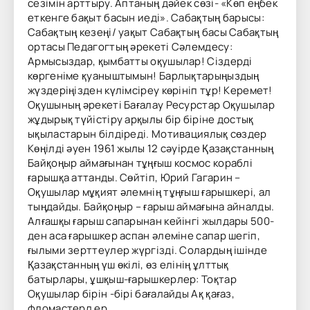
сезімін арттыру. Аптаның дәйек сөзі- «Көп еңбек
еткенге бақыт басын иеді». Сабақтың барысы:
Сабақтың кезеңі/ уақыт Сабақтың басы Сабақтың
ортасы Педагогтың әрекеті Сәлемдесу:
Армысыздар, қымбатты оқушылар! Сіздерді
көргеніме қуаныштымын! Барлықтарыңыздың
жүздеріңізден күлімсіреу көрініп тұр! Керемет!
Оқушының әрекеті Бағалау Ресурстар Оқушылар
жұдырық түйістіру арқылы бір біріне достық
ықыластарын білдіреді. Мотивациялық сөздер
Көңілді әуен 1961 жылы 12 сәуірде Қазақстанның
Байқоңыр аймағынан тұңғыш космос кораблі
ғарышқа аттанды. Сөйтіп, Юрий Гагарин –
Оқушылар мұқият әлемнің тұңғыш ғарышкері, ал
тыңдайды. Байқоңыр – ғарыш аймағына айналды.
Алғашқы ғарыш сапарынан кейінгі жылдары 500-
ден аса ғарышкер аспан әлеміне сапар шегіп,
ғылыми зерттеулер жүргізді. Солардың ішінде
Қазақстанның үш өкілі, өз елінің ұлттық
батырлары, ұшқыш-ғарышкерлер: Тоқтар
Оқушылар бірін -бірі бағалайды Ақ қағаз,
фломастерл ер