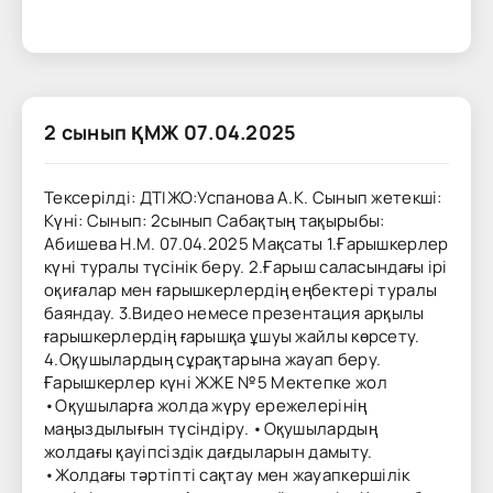
2 сынып ҚМЖ 07.04.2025
Тексерілді: ДТІЖО:Успанова А.К. Сынып жетекші:
Күні: Сынып: 2сынып Сабақтың тақырыбы:
Абишева Н.М. 07.04.2025 Мақсаты 1.Ғарышкерлер
күні туралы түсінік беру. 2.Ғарыш саласындағы ірі
оқиғалар мен ғарышкерлердің еңбектері туралы
баяндау. 3.Видео немесе презентация арқылы
ғарышкерлердің ғарышқа ұшуы жайлы көрсету.
4.Оқушылардың сұрақтарына жауап беру.
Ғарышкерлер күні ЖЖЕ №5 Мектепке жол
•Оқушыларға жолда жүру ережелерінің
маңыздылығын түсіндіру. •Оқушылардың
жолдағы қауіпсіздік дағдыларын дамыту.
•Жолдағы тәртіпті сақтау мен жауапкершілік