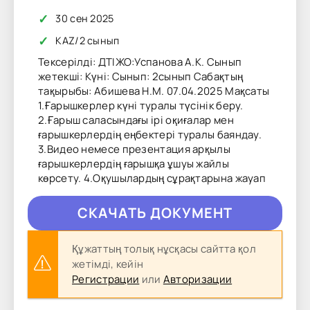
✓
30 сен 2025
✓
KAZ
/
2 сынып
Тексерілді: ДТІЖО:Успанова А.К. Сынып
жетекші: Күні: Сынып: 2сынып Сабақтың
тақырыбы: Абишева Н.М. 07.04.2025 Мақсаты
1.Ғарышкерлер күні туралы түсінік беру.
2.Ғарыш саласындағы ірі оқиғалар мен
ғарышкерлердің еңбектері туралы баяндау.
3.Видео немесе презентация арқылы
ғарышкерлердің ғарышқа ұшуы жайлы
көрсету. 4.Оқушылардың сұрақтарына жауап
CКAЧAТЬ ДОКУМЕНТ
Құжаттың толық нұсқасы сайтта қол
жетімді, кейін
Регистрации
или
Авторизации