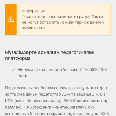
Информация
Посетители, находящиеся в группе
Гости
,
не могут оставлять комментарии к данной
публикации.
Мұғалімдерге арналған педагогикалық
платформа
Әлеуметтік желілерде бөлісіңіз КТЖ БЖБ ТЖБ
ҰМЖ
Педагогикалық шеберлік саласында өз құзыреттерін
арттыруға дайын педагогтар үшін тамаша шешім. Біз
КТЖ (күнтізбелік жоспарлар), БЖБ (бөлімге жиынтық
бағалау), ТЖБ (тоқсанға жиынтық бағалау), оқу
материалын бір жылға тақырыптық жоспарлауды, БЖБ