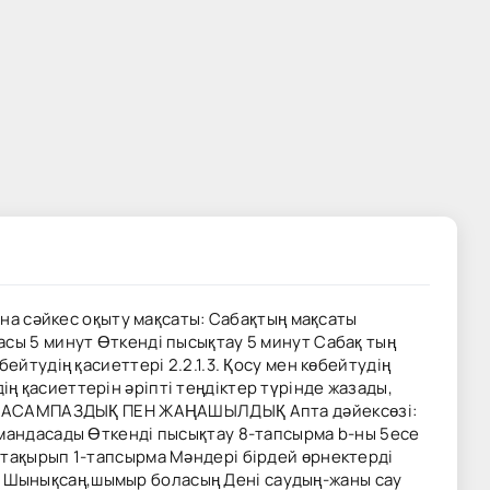
ына сәйкес оқыту мақсаты: Сабақтың мақсаты
асы 5 минут Өткенді пысықтау 5 минут Сабақ тың
йтудің қасиеттері 2.2.1.3. Қосу мен көбейтудің
дің қасиеттерін әріпті теңдіктер түрінде жазады,
ғы: ЖАСАМПАЗДЫҚ ПЕН ЖАҢАШЫЛДЫҚ Апта дәйексөзі:
амандасады Өткенді пысықтау 8-тапсырма b-ны 5есе
 тақырып 1-тапсырма Мәндері бірдей өрнектерді
қ Шынықсаң,шымыр боласың Дені саудың-жаны сау