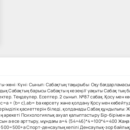
аты-жөні: Күні: Сынып: Сабақтың тақырыбы: Оқу бағдарламас
қ Сабақтың барысы Сабақты ң кезеңі// уақыты Сабақ тың б
тер. Теңдеулер. Есептер. 2 сынып. №87 сабақ. Қосу мен көбе
)+ c=a + (b+ c),ab= ba көрсету және қолдану Қосу мен көбейту
терімділік қасиеттерін біледі, қолданады Сабақ құндылы
ың әрекеті Психологиялық ахуал қалыптастыру Бір-бірімен 
ысын а есе арттыру, мұндағы а=4 (54+46)*4=100*4=400 Жаңа
+500=500+а Спорт-денсаулық кепілі Денсаулық-зор байлы