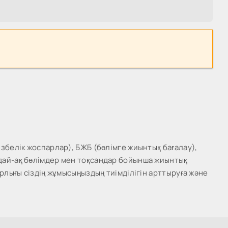
збелік жоспарлар), БЖБ (бөлімге жиынтық бағалау),
ндай-ақ бөлімдер мен тоқсандар бойынша жиынтық
рлығы сіздің жұмысыңыздың тиімділігін арттыруға және