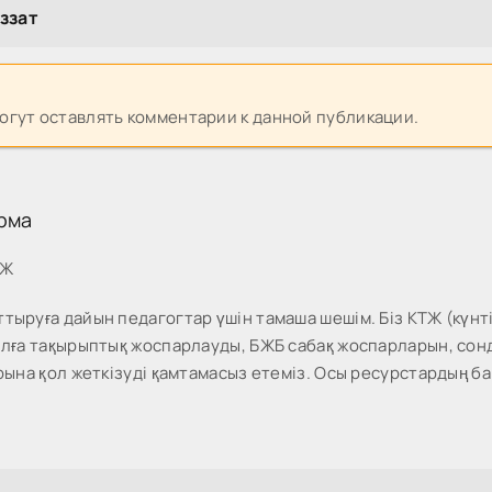
ззат
могут оставлять комментарии к данной публикации.
рма
МЖ
тыруға дайын педагогтар үшін тамаша шешім. Біз КТЖ (күнті
жылға тақырыптық жоспарлауды, БЖБ сабақ жоспарларын, со
рына қол жеткізуді қамтамасыз етеміз. Осы ресурстардың ба