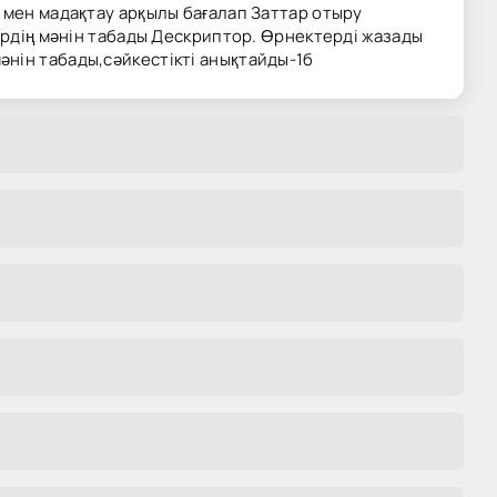
 мен мадақтау арқылы бағалап Заттар отыру
тердің мәнін табады Дескриптор. Өрнектерді жазады
нін табады,сәйкестікті анықтайды-1б