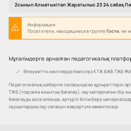
2сынып Алматыкітап Жаратылыс 23 24 сабақ Лә
Информация
Посетители, находящиеся в группе
Гости
, не 
Мұғалімдерге арналған педагогикалық платфо
Әлеуметтік желілерде бөлісіңіз КТЖ БЖБ ТЖБ Ұ
Педагогикалық шеберлік саласында өз құзыреттерін арт
ТЖБ (тоқсанға жиынтық бағалау), оқу материалын бір 
бағалауды қоса алғанда, әртүрлі білім беру материалда
оқушылардың оқу сапасын жақсартуға көмектеседі.