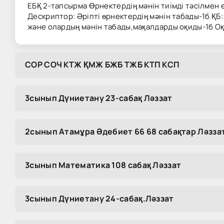
ЕБҚ 2-тапсырма Өрнектердің мәнін тиімді тәсілмен 
Дескриптор: Әріпті өрнектердің мәнін табады-1б ҚБ
және олардың мәнін табады,мақалдарды оқиды-1б Оқ
COP COЧ KTЖ ҚMЖ БЖБ TЖБ KTП KCП
3сынып Дүниетану 23-сабақ Ләззат
2сынып Атамұра Әдебиет 66 68 сабақтар Ләзза
3сынып Математика 108 сабақ Ләззат
3сынып Дүниетану 24-сабақ.Ләззат