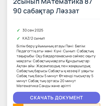
2сынып МАтематика 87
90 сабақтар Ләззат
✓
30 сен 2025
✓
KAZ
/
2 сынып
Білім беру ұйымының атауы Пәні: Бөлім:
Педагогтің аты-жөні: Күні: Сынып: Сабақтың
тақырыбы: Оқу бағдарламасына сәйкес оқыту
мақсаты: Сабақтың мақсаты Құндылықтар:
Ақпан айы: Жасампаздық пен жаңашылдық
Сабақтың барысы Сабақты ң кезеңі// уақыты
Сабақ тың басы 5 минут Өткенді пысықтау 5
минут Сабақ тың ортасы 20 минут
Математика Санды және әріпті
CКAЧAТЬ ДОКУМЕНТ