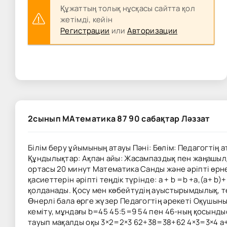
Құжаттың толық нұсқасы сайтта қол
жетімді, кейін
Регистрации
или
Авторизации
2сынып МАтематика 87 90 сабақтар Ләззат
Білім беру ұйымының атауы Пәні: Бөлім: Педагогтің 
Құндылықтар: Ақпан айы: Жасампаздық пен жаңашылды
ортасы 20 минут Математика Санды және әріпті өрнек
қасиеттерін әріпті теңдік түрінде: a + b =b +a,(a+ b
қолданады. Қосу мен көбейтудің ауыстырымдылық, 
Өнерлі бала өрге жүзер Педагогтің әрекеті Оқушын
кеміту, мұндағы b=45 45:5=9 54 пен 46-ның қосынд
тауып мақалды оқы 3×2=2×3 62+38=38+62 4×3=3×4 а