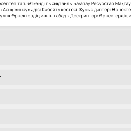
есептеп тап. Өткенді пысықтайды Бағалау Ресурстар Мақтау
: «Асық жинау» әдісі Көбейту кестесі Жұмыс дәптері Өрнек
улық Өрнектердің мәнін табады Дескриптор: Өрнектердің мә
т