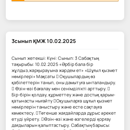
3сынып ҚМЖ 10.02.2025
Сынып жетекші: Күні: Сынып: 3 Сабақтың
тақырыбы: 10.02.2025 «Әрбір бала бір
жұлдыз,жарқырауына жәрдем ет» «Шұғыл қызмет
нөмірлері» Мақсаты  Оқушылардың өз
қабілеттерін танып, оны дамытуға ынталандыру.
 Өзін-өзі бағалау мен сенімділікті арттыру. 
Бір-бірін қолдау, құрметтеу және достық қарым-
қатынасты нығайту Оқушыларға шұғыл қызмет
нөмірлерін таныстыру және есте сақтауға
көмектесу. Төтенше жағдайларда дұрыс әрекет
етуді үйрету. Өзін-өзі және өзгелерді қорғау
дағдыларын қалыптастыру. Сабақтың барысы: