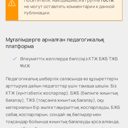
Посетители, находящиеся в группе
Гости
,
не могут оставлять комментарии к данной
публикации.
Мұғалімдерге арналған педагогикалық
платформа
Әлеуметтік желілерде бөлісіңіз КТЖ БЖБ ТЖБ
ҰМЖ
Педагогикалық шеберлік саласында өз құзыреттерін
арттыруға дайын педагогтар үшін тамаша шешім. Біз
КТЖ (күнтізбелік жоспарлар), БЖБ (бөлімге жиынтық
бағалау), ТЖБ (тоқсанға жиынтық бағалау), оқу
материалын бір жылға тақырыптық жоспарлауды, БЖБ
сабақ жоспарларын, сондай-ақ бөлімдер мен
тоқсандар бойынша жиынтық бағалауды қоса алғанда,