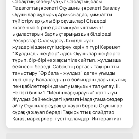
Сабақтың кезеңі/ уақыт Сабақтың басы
Педагогтың әрекеті Оқушының әрекеті Бағалау
Оқушылар жұдырық Армысыздар, қымбатты
түйістіру арқылы бір оқушылар! Сіздерді
көргеніме біріне достық қуаныштымын!
ықыластарын Барлықтарыңыздың білдіреді.
Ресурстар Сәлемдесу: Көңілді әуен
жүздеріңізден күлімсіреу көрініп тұр! Керемет!
"Жұлдызды шеңбер" әдісі: Оқушылар шеңберге
тұрып, бір-біріне жақсы тілек айтып, жұлдызша
бейнесін береді. Сабақтың ортасы Тақырыпты
таныстыру "Әр бала – жұлдыз" деген ұғымды
түсіндіру. Балалардың өз бойындағы дарындылық
пен қабілеттерін дамыту маңызын талқылау. ІІ.
Негізгі бөлім 1. "Менің жарқырауым" жаттығуы
Жұлдыз бейнесіндегі қағазға Мадақтама сөздер
айту Оқушылар сұраққа жауап береді Оқушылар
сұраққа жауап береді Тақырыпты қ слайдтар
Қағаз, маркерлер, түсті қаламдар; Интерактивт