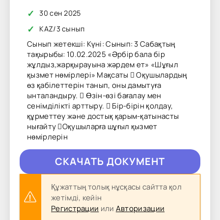
✓
30 сен 2025
✓
KAZ
/
3 сынып
Сынып жетекші: Күні: Сынып: 3 Сабақтың
тақырыбы: 10.02.2025 «Әрбір бала бір
жұлдыз,жарқырауына жәрдем ет» «Шұғыл
қызмет нөмірлері» Мақсаты  Оқушылардың
өз қабілеттерін танып, оны дамытуға
ынталандыру.  Өзін-өзі бағалау мен
сенімділікті арттыру.  Бір-бірін қолдау,
құрметтеу және достық қарым-қатынасты
нығайту Оқушыларға шұғыл қызмет
нөмірлерін
CКAЧAТЬ ДОКУМЕНТ
Құжаттың толық нұсқасы сайтта қол
жетімді, кейін
Регистрации
или
Авторизации