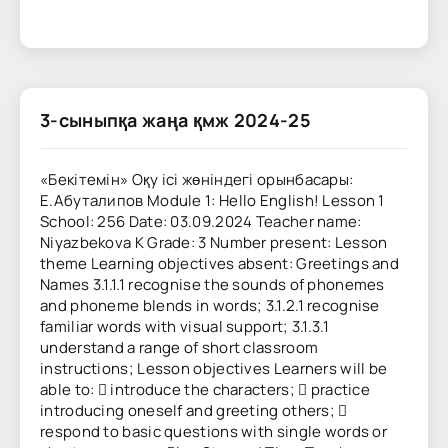
3-сыныпқа жаңа қмж 2024-25
«Бекітемін» Оқу ісі жөніндегі орынбасары:
Е.Абуталипов Module 1: Hello English! Lesson 1
School: 256 Date: 03.09.2024 Teacher name:
Niyazbekova K Grade: 3 Number present: Lesson
theme Learning objectives absent: Greetings and
Names 3.1.1.1 recognise the sounds of phonemes
and phoneme blends in words; 3.1.2.1 recognise
familiar words with visual support; 3.1.3.1
understand a range of short classroom
instructions; Lesson objectives Learners will be
able to:  introduce the characters;  practice
introducing oneself and greeting others; 
respond to basic questions with single words or