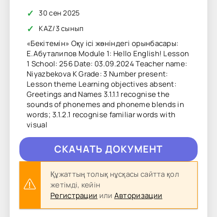
✓
30 сен 2025
✓
KAZ
/
3 сынып
«Бекітемін» Оқу ісі жөніндегі орынбасары:
Е.Абуталипов Module 1: Hello English! Lesson
1 School: 256 Date: 03.09.2024 Teacher name:
Niyazbekova K Grade: 3 Number present:
Lesson theme Learning objectives absent:
Greetings and Names 3.1.1.1 recognise the
sounds of phonemes and phoneme blends in
words; 3.1.2.1 recognise familiar words with
visual
CКAЧAТЬ ДОКУМЕНТ
Құжаттың толық нұсқасы сайтта қол
жетімді, кейін
Регистрации
или
Авторизации