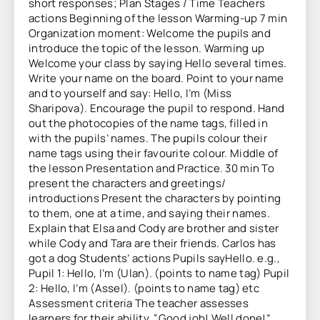
short responses; Plan Stages / Time Teachers
actions Beginning of the lesson Warming-up 7 min
Organization moment: Welcome the pupils and
introduce the topic of the lesson. Warming up
Welcome your class by saying Hello several times.
Write your name on the board. Point to your name
and to yourself and say: Hello, I’m (Miss
Sharipova). Encourage the pupil to respond. Hand
out the photocopies of the name tags, filled in
with the pupils’ names. The pupils colour their
name tags using their favourite colour. Middle of
the lesson Presentation and Practice. 30 min To
present the characters and greetings/
introductions Present the characters by pointing
to them, one at a time, and saying their names.
Explain that Elsa and Cody are brother and sister
while Cody and Tara are their friends. Carlos has
got a dog Students’ actions Pupils sayHello. e.g.,
Pupil 1: Hello, I’m (Ulan). (points to name tag) Pupil
2: Hello, I’m (Assel). (points to name tag) etc
Assessment criteria The teacher assesses
learners for their ability. “Good job! Well done!”