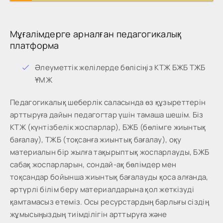
Мұғалімдерге арналған педагогикалық
платформа
Әлеуметтік желілерде бөлісіңіз КТЖ БЖБ ТЖБ
ҰМЖ
Педагогикалық шеберлік саласында өз құзыреттерін
арттыруға дайын педагогтар үшін тамаша шешім. Біз
КТЖ (күнтізбелік жоспарлар), БЖБ (бөлімге жиынтық
бағалау), ТЖБ (тоқсанға жиынтық бағалау), оқу
материалын бір жылға тақырыптық жоспарлауды, БЖБ
сабақ жоспарларын, сондай-ақ бөлімдер мен
тоқсандар бойынша жиынтық бағалауды қоса алғанда,
әртүрлі білім беру материалдарына қол жеткізуді
қамтамасыз етеміз. Осы ресурстардың барлығы сіздің
жұмысыңыздың тиімділігін арттыруға және