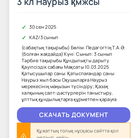
3 кл Наурыз қмжсы
✓
30 сен 2025
✓
KAZ
/
3 сынып
(сабақтың тақырыбы) Бөлім: Педагогтің Т.А.Ә.
(болған жағдайда) Күні: Сынып: 3 сынып
Тәрбие тақырыбы Құндылықты дарыту
Қауіпсіздік сабағы Мақсаты 10.03.2025
Қатысушылар саны: Қатыспағандар саны:
Наурыз жыл басы Оқушыларға Наурыз
мерекесінің маңызын түсіндіру; Қазақ
халқының салт-дәстүрлерін таныстыру,
ұлттық құндылықтарға құрметпен қарауға
CКAЧAТЬ ДОКУМЕНТ
Құжаттың толық нұсқасы сайтта қол
жетімді, кейін