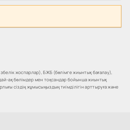
збелік жоспарлар), БЖБ (бөлімге жиынтық бағалау),
ндай-ақ бөлімдер мен тоқсандар бойынша жиынтық
рлығы сіздің жұмысыңыздың тиімділігін арттыруға және