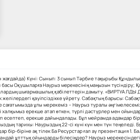
ан жағдайда) Күні: Сынып: 3 сынып Тәрбие тақырыбы Құндылы
 басы Оқушыларға Наурыз мерекесінің маңызын түсіндіру; Қ
ушылардың шығармашылық қабілеттерін дамыту. «ВИРТУАЛ
елілердегі қауіпсіздікке үйрету. Сабақтың барысы: Сабақт
е сағатымызда ұлы мерекеміз – Наурыз туралы әңгімелесеміз
ді халқымыз ерекше атап өткен, түрлі дәстүрлер мен ойындар 
деп есептеп, ерекше дайындалады. Бұл мейрамда адамдар бір
ыздың тарихы: Наурыздың 22-сі күні күн мен түн теңеледі. Б
р бір-біріне ақ тілек Ба Ресурстар ғал ау презентация 1. 
Қандай ұлттық ойындарды білесіңдер? Наурыз мерекесіндегі 