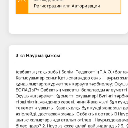
Регистрации
или
Авторизации
3 кл Наурыз қмжсы
(сабақтың тақырыбы) Бөлім: Педагогтің Т.А.Ә. (болғ
Қатысушылар саны: Қатыспағандар саны: Наурыз жыл
құндылықтарға құрметпен қарауға тәрбиелеу; Оқ
БОЛАДЫ?» Сабақтың мақсаты: балаларды әлеуметтік ж
Оқушының әрекеті Құрметті оқушылар! Бүгінгі тәрби
тіршіліктің жанданар кезеңі, яғни Жаңа жыл! Бұл күн
теңелетін уақыты. Қазақ халқы бұл күнді жаңа жыл 
әзірлейді, дастарқан жаяды. Сабақтың ортасы  Наур
шығыс халықтарында аталып өтіледі. Наурызда адамда
білесіңдер? 2. Наурыз көже қалай дайындалад ы? 3. 