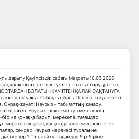
қты дарыту Қауіпсіздік сабағы Мақсаты 10.03.2025
азақ халқының салт-дәстүрлерін таныстыру, ұлттық
ДЫ ДОСТАРДАН БОЛАТЫН ҚАУІПТЕН ҚАЛАЙ САҚТАНУҒА
ың кезені/ уақыт Сабақтың басы Педагогтың әрекеті
. Сұрақ-жауап: Наурыз – табиғаттың жаңару,
өткізілген. Наурыз – көктемгі күн мен түннің
-біріне қонаққа барып, мерекелік тағамдар
ұл мереке тек қазақ халқында ғана емес, көптеген
Балалар, сендер Наурыз мерекесі туралы не
дәстүрлер ? Тілек айту – адамдар бір-біріне