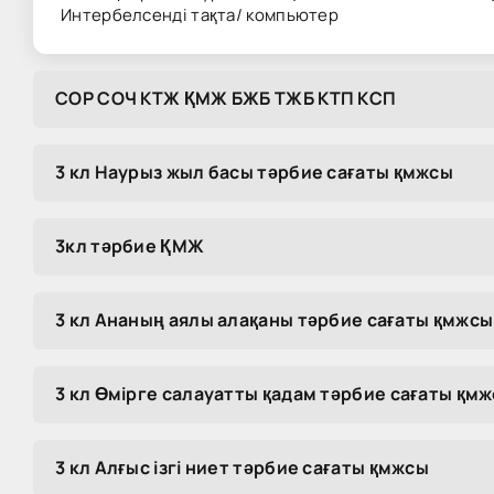
Интербелсенді тақта/ компьютер
COP COЧ KTЖ ҚMЖ БЖБ TЖБ KTП KCП
3 кл Наурыз жыл басы тәрбие сағаты қмжсы
3кл тәрбие ҚМЖ
3 кл Ананың аялы алақаны тәрбие сағаты қмжсы
3 кл Өмірге салауатты қадам тәрбие сағаты қм
3 кл Алғыс ізгі ниет тәрбие сағаты қмжсы