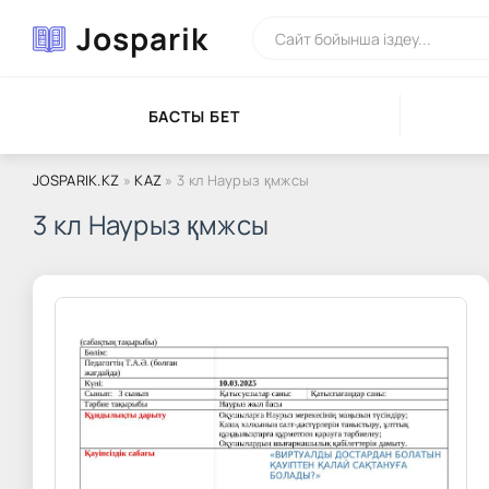
Josparik
БАСТЫ БЕТ
JOSPARIK.KZ
»
KAZ
» 3 кл Наурыз қмжсы
3 кл Наурыз қмжсы