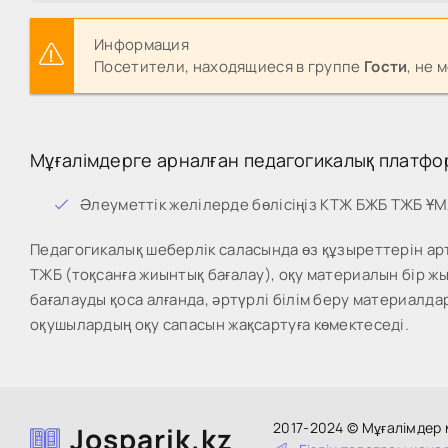
Информация
Посетители, находящиеся в группе
Гости
, не 
Мұғалімдерге арналған педагогикалық платфо
Әлеуметтік желілерде бөлісіңіз КТЖ БЖБ ТЖБ Ұ
Педагогикалық шеберлік саласында өз құзыреттерін арт
ТЖБ (тоқсанға жиынтық бағалау), оқу материалын бір 
бағалауды қоса алғанда, әртүрлі білім беру материалда
оқушылардың оқу сапасын жақсартуға көмектеседі.
2017-2024 © Мұғалімдер
Josparik.kz