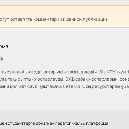
могут оставлять комментарии к данной публикации.
рма
МЖ
тыруға дайын педагогтар үшін тамаша шешім. Біз КТЖ (күнті
жылға тақырыптық жоспарлауды, БЖБ сабақ жоспарларын, со
рына қол жеткізуді қамтамасыз етеміз. Осы ресурстардың ба
 мен студенттерге арналған педагогикалық платформа.