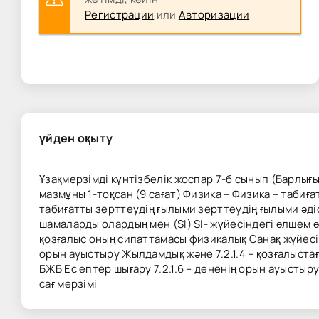
Регистрации
или
Авторизации
үйден оқыту
Ұзақмерзімді күнтізбелік жоспар 7-б сынып (Барлығы
мазмұны 1-тоқсан (9 сағат) Физика – Физика – табиғат
табиғатты зерттеудің ғылыми зерттеудің ғылыми әдіс
шамаларды олардың мен (SI) SI- жүйесіндегі өлшем 
қозғалыс оның сипаттамасы физикалық Санақ жүйесі 
орын ауыстыру Жылдамдық және 7.2.1.4 – қозғалыс
БЖБ Ес ептер шығару 7.2.1.6 – дененің орын ауыстыруыны
сағ мерзімі