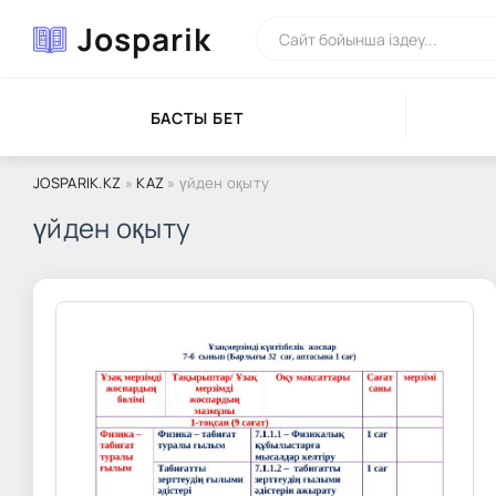
Josparik
БАСТЫ БЕТ
JOSPARIK.KZ
»
KAZ
» үйден оқыту
үйден оқыту