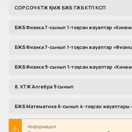
COP COЧ KTЖ ҚMЖ БЖБ TЖБ KTП KCП
БЖБ Физика 7-сынып 1-тоқсан жауаптар «Кинем
БЖБ Физика 7-сынып 1-тоқсан жауаптар «Физи
БЖБ Физика 9-сынып 1-тоқсан жауаптар «Кинем
8. КТЖ Алгебра 9 сынып
БЖБ Математика 6-сынып 4-тоқсан жауаптары 
Информация