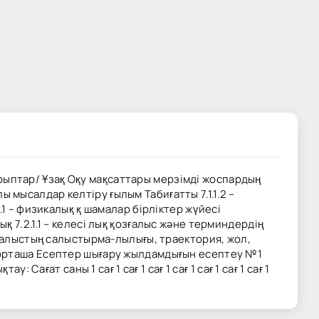
қырыптар/ Ұзақ Оқу мақсаттары мерзімді жоспардың
ы мысалдар келтіру ғылым Табиғатты 7.1.1.2 –
1 – физикалық қ шамалар бірліктер жүйесі
 7.2.1.1 – келесі лық қозғалыс және терминдердің
зғалыстың салыстырма-лылығы, траектория, жол,
 орташа Есептер шығару жылдамдығын есептеу №1
ағат саны 1 сағ 1 сағ 1 сағ 1 сағ 1 сағ 1 сағ 1 сағ 1