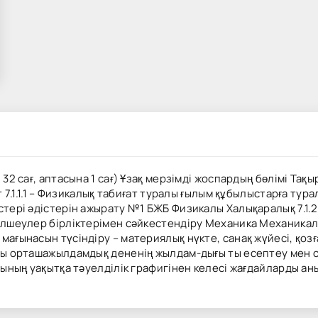
 32 сағ, аптасына 1 сағ) Ұзақ мерзімді жоспардың бөлімі Та
 7.1.1.1 – Физикалық табиғат туралы ғылым құбылыстарға турал
тері әдістерін ажырату №1 БЖБ Физикалы Халықаралық 7.1.2.
өлшеулер бірліктерімен сәйкестендіру Механика Механикалық
мағынасын түсіндіру – материялық нүкте, санақ жүйесі, қо
тағы орташажылдамдық дененің жылдам-дығы ты есептеу мен
ң уақытқа тәуелділік графигінен келесі жағдайларды анықтау: С