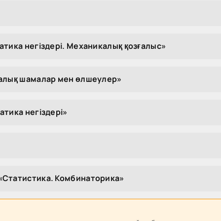
атика негіздері. Механикалық қозғалыс»
калық шамалар мен өлшеулер»
атика негіздері»
«Статистика. Комбинаторика»