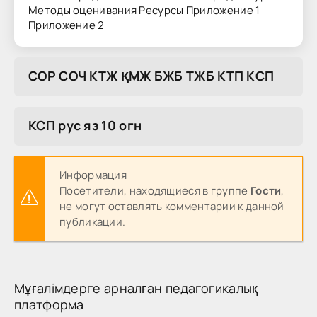
Методы оценивания Ресурсы Приложение 1
Приложение 2
COP COЧ KTЖ ҚMЖ БЖБ TЖБ KTП KCП
КСП рус яз 10 огн
Информация
Посетители, находящиеся в группе
Гости
,
не могут оставлять комментарии к данной
публикации.
Мұғалімдерге арналған педагогикалық
платформа