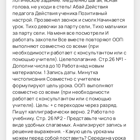
логическое задание. Медленно шагая, ясная
голова, не уходи в степь! Абай Действия
педагога Действия ученика Позитивный
настрой. Прозвенел звонок и смолк Начинается
урок. Тихо девочки за парту сели, Тихо мальчики
за парту сели. На меня все посмотрели И
работать захотели Все вместе повторяют ООП:
выполняют совместно со всеми (при
необходимости работает с консультантом или с
помощью учителя). Целеполагание. Стр.26 №1 -
Дополни числа до 10 Работа над новым
материалом. 1 Запись даты. Минутка
чистописания Совместно с учителем
формулируют цель урока. ООП: выполняют
совместно со всеми (при необходимости
работает с консультантом или с помощью
учителя). Цель: + с переходом через разряд.
Пишут каллиграфически верно. 2 Работа по
учебнику. Стр. 26 №2 - Представьте число в
виде удобных слагаемых. Анализируют запись и
решение выражения. - Какую цель урока мы
можем перед собой поставить? Середина урока