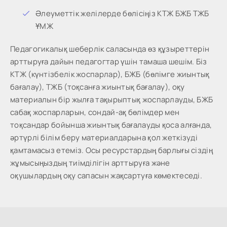
Әлеуметтік желілерде бөлісіңіз КТЖ БЖБ ТЖБ
ҰМЖ
Педагогикалық шеберлік саласында өз құзыреттерін
арттыруға дайын педагогтар үшін тамаша шешім. Біз
КТЖ (күнтізбелік жоспарлар), БЖБ (бөлімге жиынтық
бағалау), ТЖБ (тоқсанға жиынтық бағалау), оқу
материалын бір жылға тақырыптық жоспарлауды, БЖБ
сабақ жоспарларын, сондай-ақ бөлімдер мен
тоқсандар бойынша жиынтық бағалауды қоса алғанда,
әртүрлі білім беру материалдарына қол жеткізуді
қамтамасыз етеміз. Осы ресурстардың барлығы сіздің
жұмысыңыздың тиімділігін арттыруға және
оқушылардың оқу сапасын жақсартуға көмектеседі.