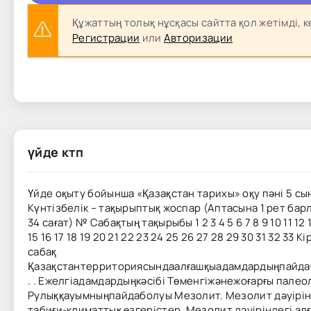
Құжаттың толық нұсқасы сайтта қол жетімді, к
Регистрации
или
Авторизации
үйде ктп
Үйде оқыту бойынша «Қазақстан тарихы» оқу пәні 5 с
Күнтізбелік – тақырыптық жоспар (Аптасына 1 рет бар
34 сағат) № Сабақтың тақырыбы 1 2 3 4 5 6 7 8 9 10 11 12 
15 16 17 18 19 20 21 22 23 24 25 26 27 28 29 30 31 32 33 Кі
сабақ
Қазақстантерриториясындаалғашқыадамдардыңпайд
. . Ежелгіадамдардыңкәсібі Төменгіжәнежоғарғы палео
Рулыққауымныңпайдаболуы Мезолит. Мезолит дәуірін
табиғи-климаттық өзгерістер. Мезолит дәуіріндегі ал