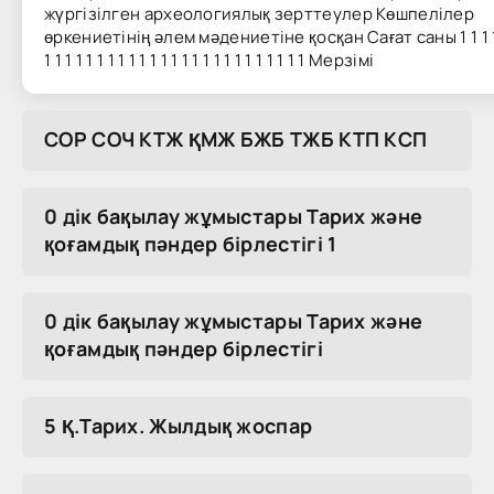
жүргізілген археологиялық зерттеулер Көшпелілер
өркениетінің әлем мәдениетіне қосқан Сағат саны 1 1 1 1 1
1 1 1 1 1 1 1 1 1 1 1 1 1 1 1 1 1 1 1 1 1 1 1 1 1 Мерзімі
COP COЧ KTЖ ҚMЖ БЖБ TЖБ KTП KCП
0 дік бақылау жұмыстары Тарих және
қоғамдық пәндер бірлестігі 1
0 дік бақылау жұмыстары Тарих және
қоғамдық пәндер бірлестігі
5 Қ.Тарих. Жылдық жоспар