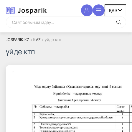
Josparik
JOSPARIK.KZ
»
KAZ
» үйде ктп
үйде ктп