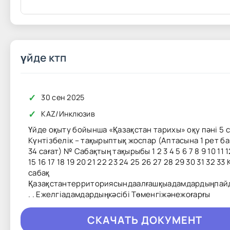
үйде ктп
✓
30 сен 2025
✓
KAZ
/
Инклюзив
Үйде оқыту бойынша «Қазақстан тарихы» оқу пәні 5 
Күнтізбелік – тақырыптық жоспар (Аптасына 1 рет б
34 сағат) № Сабақтың тақырыбы 1 2 3 4 5 6 7 8 9 10 11 1
15 16 17 18 19 20 21 22 23 24 25 26 27 28 29 30 31 32 33 
сабақ
Қазақстантерриториясындаалғашқыадамдардыңпай
. . Ежелгіадамдардыңкәсібі Төменгіжәнежоғарғы
CКAЧAТЬ ДОКУМЕНТ