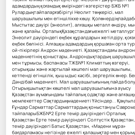
адамдардың қоғамдық өміріндегі өзгерістер БЖБ №1
Рулардыңтайпаларғабірігуі Неолит төңкерісі, мал
шаруашылығы мен егіншілікке көшу. Қолөнердіңпайда
Мыстытас дәуірі (энеолит), алғашқы металл өндіру, мы
және қалайы. ОрталықҚазақстандағыежелгі металлург
Энеолит дәуіріндегі еңбек құралдарын жетілдіру, қоғ
еңбек бөлінісі. Алғашқы адамдардың қоршаған орта ту
ой-пікірлері Андрон мәдениеті. Қазақстандағы андро
мәдениетінің қоныстары, Андрондықтардың шаруашы
мен тұрмысы, баспанасы ТЖБ№1 Климаттың өзгеруі,
отырықшы және жартылай көшпелі мал шаруашылығы,
кетпенді егіншілік, қыш ыдыс кəсібі, зергерлік өнер. Б
Дәндібай мәдениеті. Мал шаруашылығының пайда бол
Отырықшылықтан көшпелі мал шаруашылығына ауысу
Қазақстан аумағындағы тайпалық одақтар және алғашқ
мемлекеттер Сақтардыңмәдениеті Үйсіндер. . Қаңлыла
Ғұндар Сарматтар Сарматтардың қоныстануы Саврома
тайпаларыБЖБ№2 Ерте темір дәуіріндегі Орталық
Қазақстан Ерте темір дәуіріндегі Солтүстік Қазақстан
темір дәуіріндегі Батыс Қазақстан, «Мәдени мұра»
бағдарламасы негізінде ежелгі қалашықтар мен қорым