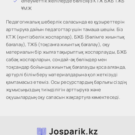
Әлеуметтік желілерде бөлісіңіз КТЖ БЖБ ТЖБ
ҰМЖ
Педагогикалық шеберлік саласында өз құзыреттерін
арттыруға дайын педагогтар үшін тамаша шешім. Біз
КТЖ (күнтізбелік жоспарлар), БЖБ (бөлімге жиынтық
бағалау), ТЖБ (тоқсанға жиынтық бағалау), оқу
материалын бір жылға тақырыптық жоспарлауды, БЖБ
сабақ жоспарларын, сондай-ақ бөлімдер мен
тоқсандар бойынша жиынтық бағалауды қоса алғанда,
әртүрлі білім беру материалдарына қол жеткізуді
қамтамасыз етеміз. Осы ресурстардың барлығы сіздің
жұмысыңыздың тиімділігін арттыруға және
оқушылардың оқу сапасын жақсартуға көмектеседі.
Josparik.kz