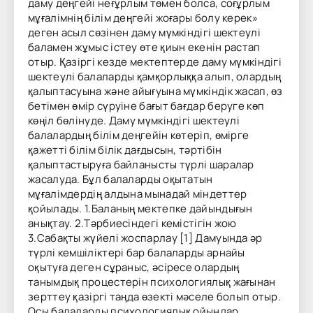
даму деңгейі неғұрлым төмен болса, соғұрлым
мұғалімнің білім деңгейі жоғары болу керек»
деген асыл сөзінен даму мүмкіндігі шектеулі
баламен жұмыс істеу өте қиын екенін растап
отыр. Қазіргі кезде мектептерде даму мүмкіндігі
шектеулі балаларды қамқорлыққа алып, олардың
қалыптасуына және айығуына мүмкіндік жасап, өз
бетімен өмір сүруіне бағыт бағдар беруге көп
көңіл бөлінуде. Даму мүмкіндігі шектеулі
балалардың білім деңгейін көтеріп, өмірге
қажетті білім білік дағдысын, тәртібін
қалыптастыруға байланысты түрлі шаралар
жасалуда. Бұл балаларды оқытатын
мұғалімдердің алдына мынадай міндеттер
қойылады. 1.Баланың мектепке дайындығын
анықтау. 2.Тәрбиесіндегі кемістігін жою
3.Сабақты жүйелі жоспарлау [1] Дамуында әр
түрлі кемшіліктері бар балаларды арнайы
оқытуға деген сұраныс, әсіресе олардың
танымдық процестерін психологиялық жағынан
зерттеу қазіргі таңда өзекті мәселе болып отыр.
Осы балаларды психологиялық ойындар