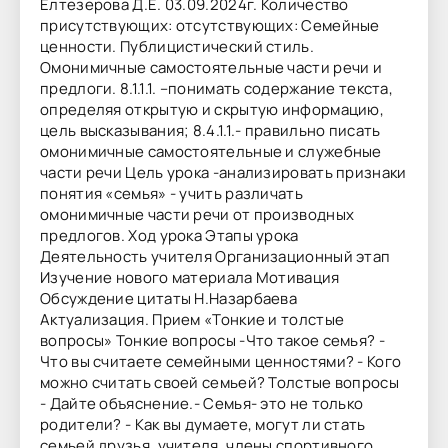
Елтезерова Д.Е. 03.09.2024г. Количество
присутствующих: отсутствующих: Семейные
ценности. Публицистический стиль.
Омонимичные самостоятельные части речи и
предлоги. 8.1.1.1. –понимать содержание текста,
определяя открытую и скрытую информацию,
цель высказывания; 8.4.1.1.- правильно писать
омонимичные самостоятельные и служебные
части речи Цель урока -анализировать признаки
понятия «семья» - учить различать
омонимичные части речи от производных
предлогов. Ход урока Этапы урока
Деятельность учителя Организационный этап
Изучение нового материала Мотивация
Обсуждение цитаты Н.Назарбаева
Актуализация. Прием «Тонкие и толстые
вопросы» Тонкие вопросы -Что такое семья? -
Что вы считаете семейными ценностями? - Кого
можно считать своей семьей? Толстые вопросы
- Дайте объяснение.- Семья- это не только
родители? - Как вы думаете, могут ли стать
семьей друзья, учителя, члены спортивного