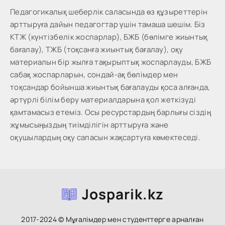
Педагогикалық шеберлік саласында өз құзыреттерін
арттыруға дайын педагогтар үшін тамаша шешім. Біз
КТЖ (күнтізбелік жоспарлар), БЖБ (бөлімге жиынтық
бағалау), ТЖБ (тоқсанға жиынтық бағалау), оқу
материалын бір жылға тақырыптық жоспарлауды, БЖБ
сабақ жоспарларын, сондай-ақ бөлімдер мен
тоқсандар бойынша жиынтық бағалауды қоса алғанда,
әртүрлі білім беру материалдарына қол жеткізуді
қамтамасыз етеміз. Осы ресурстардың барлығы сіздің
жұмысыңыздың тиімділігін арттыруға және
оқушылардың оқу сапасын жақсартуға көмектеседі.
Josparik.kz
2017-2024 © Мұғалімдер мен студенттерге арналған