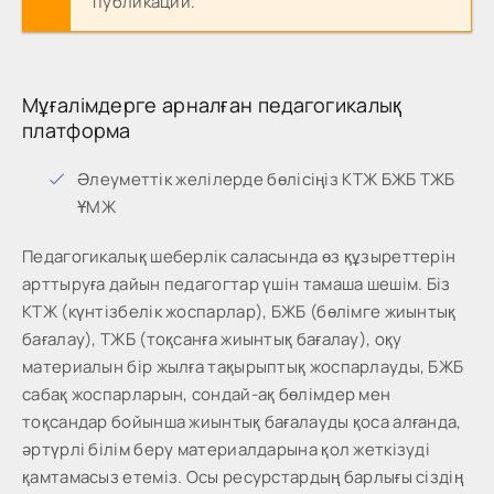
публикации.
Мұғалімдерге арналған педагогикалық
платформа
Әлеуметтік желілерде бөлісіңіз КТЖ БЖБ ТЖБ
ҰМЖ
Педагогикалық шеберлік саласында өз құзыреттерін
арттыруға дайын педагогтар үшін тамаша шешім. Біз
КТЖ (күнтізбелік жоспарлар), БЖБ (бөлімге жиынтық
бағалау), ТЖБ (тоқсанға жиынтық бағалау), оқу
материалын бір жылға тақырыптық жоспарлауды, БЖБ
сабақ жоспарларын, сондай-ақ бөлімдер мен
тоқсандар бойынша жиынтық бағалауды қоса алғанда,
әртүрлі білім беру материалдарына қол жеткізуді
қамтамасыз етеміз. Осы ресурстардың барлығы сіздің