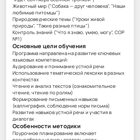
Животный мир ("Собака — друг человека", "Наши
любимые питомцы")
Природоведческие темы ("Уроки живой
природы", "Такие разные птицы")
Контроль знаний ("Что я знаю, умею, могу", СОР
№1)
Основные цели обучения
Программа направлена на развитие ключевых
языковых компетенций:
Аудирование и понимание устной речи
Использование тематической лексики в разных
контекстах
Чтение и анализ текстов (ознакомительное
чтение, чтение по ролям)
Формирование письменных навыков
(каллиграфия, соблюдение норм письма)
Развитие навыков устной речи и участия в
диалогах
Особенности методики
Поурочное планирование включает
разнообразные виды деятельности: