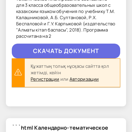
для 3 класса общеобразовательных школ с
казахским языком обучения по учебнику Т.М.
Калашниковой, А.Б. Султановой, Р.Х.
Беспаловой и Г.У. Карпыковой (издательство
"Алматы кітап баспасы", 2018). Программа
рассчитана на 2
CКAЧAТЬ ДОКУМЕНТ
Құжаттың толық нұсқасы сайтта қол
жетімді, кейін
Регистрации
или
Авторизации
```html Календарно-тематическое