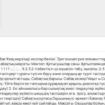
бак Ұзақ мерзімді жоспар бөлімі: Тригонометрия элементтер
абақтың мақсаты: Мектеп: Қатысушылар саны: Қатыспағандар 
 1 1 1 ; ; ; ;. .. 9.2.3.2 тізбектің n-ші мүшесін табу, мысалы: 
 тәсілдері туралы түсінік беру және олардың әр түрлі тәсі
р қалыптастыды, Сабақтың барысы: Сабақ кезеңі/Уақыт ы С
; Үйге берілген тапсырма сұрақжауап арқылы диалогқа түсі
еңдеу) 2. Екі айнымалысы бар сызықтық емес теңдеулер жүйе
теңдеулер жүйесін шешудің тәсілдерін ата. (қосу, алмастыру,
н теңсіздік) Сабақтың ортасы Оқушының іс-әрекеті Бағалау
лек айтып,жақсы көңіл күй сыйлайды. Мақсаты: Оқушылар бойы