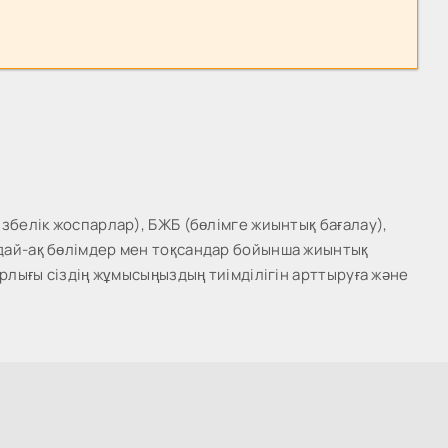
збелік жоспарлар), БЖБ (бөлімге жиынтық бағалау),
ндай-ақ бөлімдер мен тоқсандар бойынша жиынтық
рлығы сіздің жұмысыңыздың тиімділігін арттыруға және