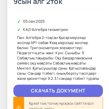
9сын алг 2ток
✓
05 сен 2025
✓
KAZ
/
Алгебра геометрия
Пән: Алгебра 2-тоқсан Қысқа мерзімді
жоспар №1-сабак Ұзақ мерзімді жоспар
бөлімі: Тригонометрия элементтері
Педагогтің аты-жөні: Күні: Сыныбы: 9
Сабақтың тақырыбы: Оқу бағдарламасына
сәйкес оқу мақсаты Сабақтың мақсаты:
Мектеп: Қатысушылар саны: Қатыспағандар
саны: Сандар тізбегі, оның берілу тәсілдері
және қасиеттері 9.2.3.1 сандар тізбегі туралы
CКAЧAТЬ ДОКУМЕНТ
Құжаттың толық нұсқасы сайтта қол
жетімді, кейін