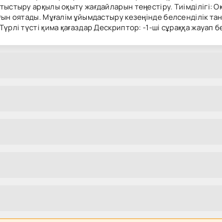
тыстыру арқылы оқыту жағдайларын теңестіру. Тиімділігі: О
ғын оятады. Мұғалім ұйымдастыру кезеңінде белсенділік т
рлі түсті қима қағаздар Дескриптор: -1-ші сұраққа жауап бе