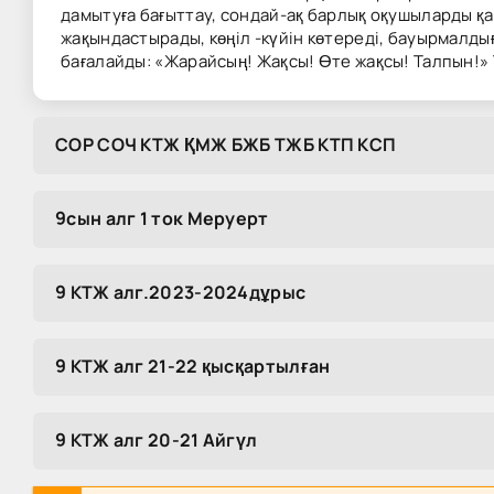
дамытуға бағыттау, сондай-ақ барлық оқушыларды қа
жақындастырады, көңіл -күйін көтереді, бауырмалды
бағалайды: «Жарайсың! Жақсы! Өте жақсы! Талпын!» Тү
COP COЧ KTЖ ҚMЖ БЖБ TЖБ KTП KCП
9сын алг 1 ток Меруерт
9 КТЖ алг.2023-2024дұрыс
9 КТЖ алг 21-22 қысқартылған
9 КТЖ алг 20-21 Айгүл