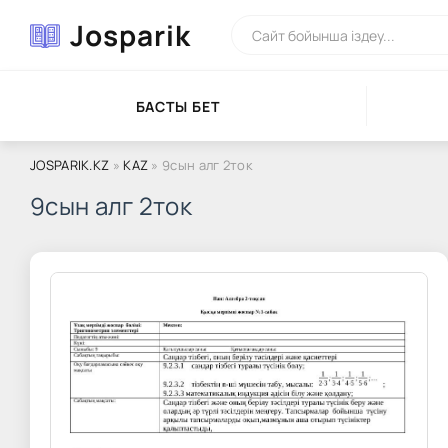
Josparik
БАСТЫ БЕТ
JOSPARIK.KZ
»
KAZ
» 9сын алг 2ток
9сын алг 2ток