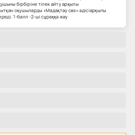
қушыны бірбіріне тілек айту арқылы
анытқан оқушыларды «Мадақтау сөз» әдісіарқылы
реді. 1-балл -2-ші сұраққа жау