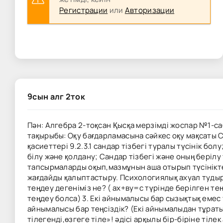
Регистрации
или
Авторизации
9сын алг 2ток
Пән: Алгебра 2-тоқсан Қысқа мерзімді жоспар №1-са
тақырыбы: Оқу бағдарламасына сәйкес оқу мақсаты С
қасиеттері 9.2.3.1 сандар тізбегі туралы түсінік болу; 1
білу және қолдану; Сандар тізбегі және оның берілу
тапсырмаларды оқып,мазмұнын аша отырып түсінікте
жағдайды қалыптастыру. Психологиялық ахуал тудыру
теңдеу дегеніміз не? ( ах+ву=с түрінде берілген т
теңдеу болса) 3. Екі айнымалысы бар сызықтық емес 
айнымалысы бар теңсіздік? (Екі айнымалыдан тұраты
тілегенді,өзгеге тіле»! әдісі арқылы бір-біріне ті