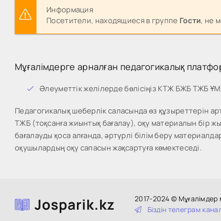
Информация
Посетители, находящиеся в группе
Гости
, не 
Мұғалімдерге арналған педагогикалық платфо
Әлеуметтік желілерде бөлісіңіз КТЖ БЖБ ТЖБ Ұ
Педагогикалық шеберлік саласында өз құзыреттерін арт
ТЖБ (тоқсанға жиынтық бағалау), оқу материалын бір 
бағалауды қоса алғанда, әртүрлі білім беру материалда
оқушылардың оқу сапасын жақсартуға көмектеседі.
2017-2024 © Мұғалімдер
Josparik.kz
Біздін тeлeгpaм кaнa