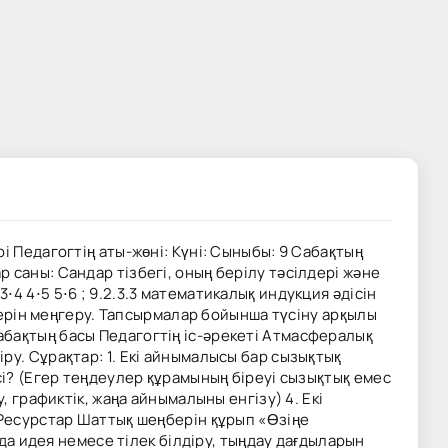
і Педагогтің аты-жөні: Күні: Сыныбы: 9 Сабақтың
саны: Сандар тізбегі, оның берілу тәсілдері және
2⋅3 3⋅4 4⋅5 5⋅6 ; 9.2.3.3 математикалық индукция әдісін
лдерін меңгеру. Тапсырмалар бойынша түсіну арқылы
абақтың басы Педагогтің іс-әрекеті Атмасфералық
ру. Сұрақтар: 1. Екі айнымалысы бар сызықтық
сі? (Егер теңдеулер құрамының біреуі сызықтық емес
 графиктік, жаңа айнымалыны енгізу) 4. Екі
 Ресурстар Шаттық шеңберін құрып «Өзіңе
нда идея немесе тілек білдіру, тыңдау дағдыларын