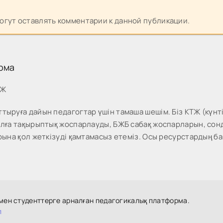
могут оставлять комментарии к данной публикации.
рма
МЖ
тыруға дайын педагогтар үшін тамаша шешім. Біз КТЖ (күнті
жылға тақырыптық жоспарлауды, БЖБ сабақ жоспарларын, со
рына қол жеткізуді қамтамасыз етеміз. Осы ресурстардың ба
 мен студенттерге арналған педагогикалық платформа.
л