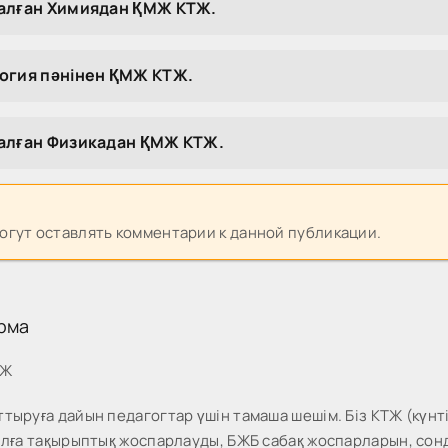
налған Химиядан ҚМЖ КТЖ.
огия пәнінен ҚМЖ КТЖ.
налған Физикадан ҚМЖ КТЖ.
могут оставлять комментарии к данной публикации.
рма
МЖ
тыруға дайын педагогтар үшін тамаша шешім. Біз КТЖ (күнті
жылға тақырыптық жоспарлауды, БЖБ сабақ жоспарларын, со