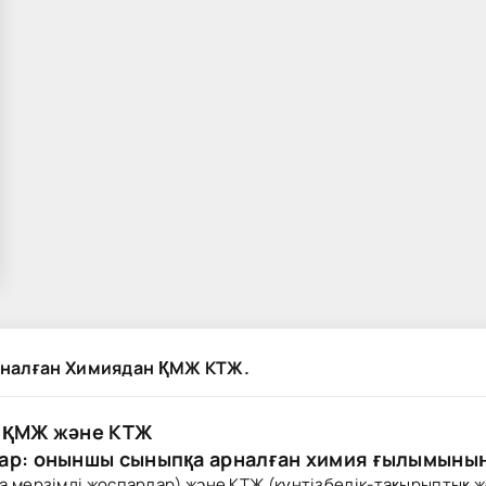
рналған Химиядан ҚМЖ КТЖ.
а ҚМЖ және КТЖ
ар: оныншы сыныпқа арналған химия ғылымының
а мерзімді жоспарлар) және КТЖ (күнтізбелік-тақырыптық 