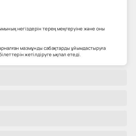
ымының негіздерін терең меңгеруіне және оны
арналған мазмұнды сабақтарды ұйымдастыруға
ілеттерін жетілдіруге ықпал етеді.