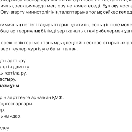
миялық реакцияларды меңгеруіне көмектеседі. Бұл оқу жосп
қу-ағарту министрлігінің талаптарына толық сәйкес келед
химияның негізгі тақырыптарын қамтиды, соның ішінде мо
бақтар теориялық білімді зертханалық тәжірибелермен ұшта
ерекшеліктері мен танымдық деңгейін ескере отырып әзірл
зерттеулер жүргізуге бағытталған.
ты арттыру.
летін дамыту.
ы жетілдіру.
астыру.
 мазмұны
ін зерттеуге арналған ҚМЖ.
ақ жоспарлары.
ар.
сынымдар.
мдеу.