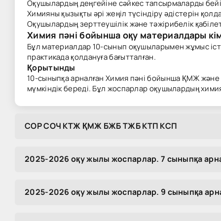
Оқушылардың деңгейіне сәйкес тапсырмаларды бейі
Химияны қызықты әрі жеңіл түсіндіру әдістерін қолд
Оқушылардың зерттеушілік және тәжірибелік қабіле
Химия пәні бойынша оқу материалдары кі
Бұл материалдар 10-сынып оқушыларымен жұмыс істе
практикада қолдануға бағытталған.
Қорытынды
10-сыныпқа арналған Химия пәні бойынша ҚМЖ және
мүмкіндік береді. Бұл жоспарлар оқушылардың химия
COP COЧ KTЖ ҚMЖ БЖБ TЖБ KTП KCП
2025-2026 оқу жылы жоспарлар. 7 сыныпқа ар
2025-2026 оқу жылы жоспарлар. 9 сыныпқа ар