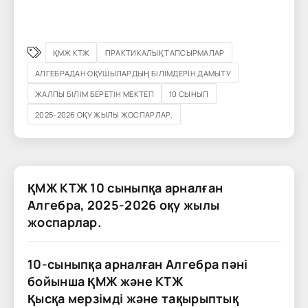
ҚМЖ КТЖ
ПРАКТИКАЛЫҚ ТАПСЫРМАЛАР
АЛГЕБРАДАН ОҚУШЫЛАРДЫҢ БІЛІМДЕРІН ДАМЫТУ
ЖАЛПЫ БІЛІМ БЕРЕТІН МЕКТЕП
10 СЫНЫП
2025-2026 ОҚУ ЖЫЛЫ ЖОСПАРЛАР.
ҚМЖ КТЖ 10 сыныпқа арналған
Алгебра, 2025-2026 оқу жылы
жоспарлар.
10-сыныпқа арналған Алгебра пәні
бойынша ҚМЖ және КТЖ
Қысқа мерзімді және тақырыптық