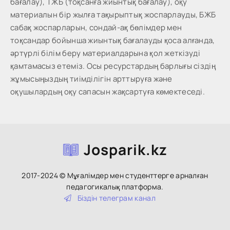
бағалау), ТЖБ (тоқсанға жиынтық бағалау), оқу
материалын бір жылға тақырыптық жоспарлауды, БЖБ
сабақ жоспарларын, сондай-ақ бөлімдер мен
тоқсандар бойынша жиынтық бағалауды қоса алғанда,
әртүрлі білім беру материалдарына қол жеткізуді
қамтамасыз етеміз. Осы ресурстардың барлығы сіздің
жұмысыңыздың тиімділігін арттыруға және
оқушылардың оқу сапасын жақсартуға көмектеседі.
Josparik.kz
2017-2024 © Мұғалімдер мен студенттерге арналған
педагогикалық платформа.
Біздін тeлeгpaм кaнaл