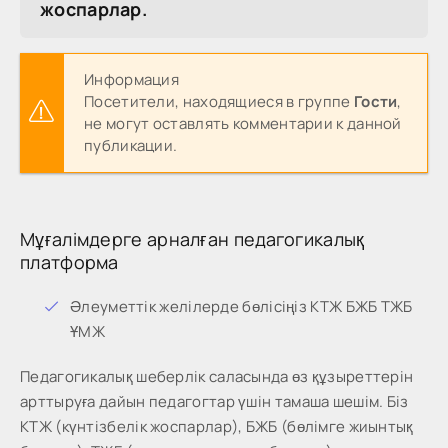
жоспарлар.
Информация
Посетители, находящиеся в группе
Гости
,
не могут оставлять комментарии к данной
публикации.
Мұғалімдерге арналған педагогикалық
платформа
Әлеуметтік желілерде бөлісіңіз КТЖ БЖБ ТЖБ
ҰМЖ
Педагогикалық шеберлік саласында өз құзыреттерін
арттыруға дайын педагогтар үшін тамаша шешім. Біз
КТЖ (күнтізбелік жоспарлар), БЖБ (бөлімге жиынтық