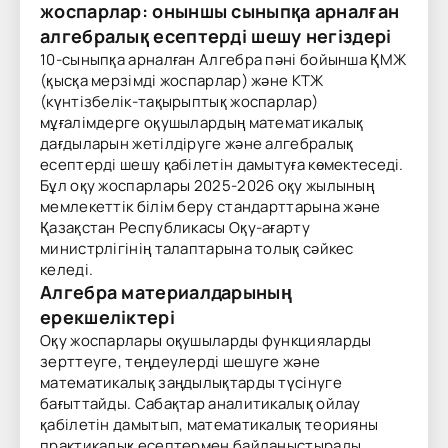
жоспарлар: оныншы сыныпқа арналған
алгебралық есептерді шешу негіздері
10-сыныпқа арналған Алгебра пәні бойынша ҚМЖ
(қысқа мерзімді жоспарлар) және КТЖ
(күнтізбелік-тақырыптық жоспарлар)
мұғалімдерге оқушылардың математикалық
дағдыларын жетілдіруге және алгебралық
есептерді шешу қабілетін дамытуға көмектеседі.
Бұл оқу жоспарлары 2025-2026 оқу жылының
мемлекеттік білім беру стандарттарына және
Қазақстан Республикасы Оқу-ағарту
министрлігінің талаптарына толық сәйкес
келеді.
Алгебра материалдарының
ерекшеліктері
Оқу жоспарлары оқушыларды функцияларды
зерттеуге, теңдеулерді шешуге және
математикалық заңдылықтарды түсінуге
бағыттайды. Сабақтар аналитикалық ойлау
қабілетін дамытып, математикалық теорияны
практикалық есептермен байланыстырады.