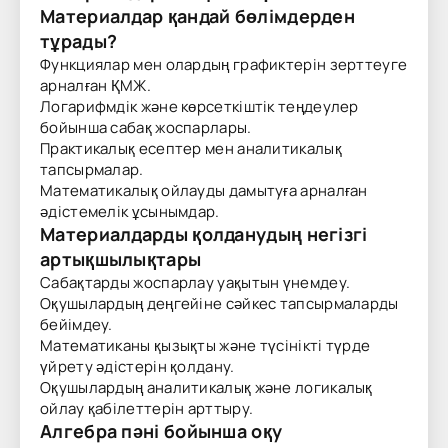
Материалдар қандай бөлімдерден
тұрады?
Функциялар мен олардың графиктерін зерттеуге
арналған ҚМЖ.
Логарифмдік және көрсеткіштік теңдеулер
бойынша сабақ жоспарлары.
Практикалық есептер мен аналитикалық
тапсырмалар.
Математикалық ойлауды дамытуға арналған
әдістемелік ұсынымдар.
Материалдарды қолданудың негізгі
артықшылықтары
Сабақтарды жоспарлау уақытын үнемдеу.
Оқушылардың деңгейіне сәйкес тапсырмаларды
бейімдеу.
Математиканы қызықты және түсінікті түрде
үйрету әдістерін қолдану.
Оқушылардың аналитикалық және логикалық
ойлау қабілеттерін арттыру.
Алгебра пәні бойынша оқу