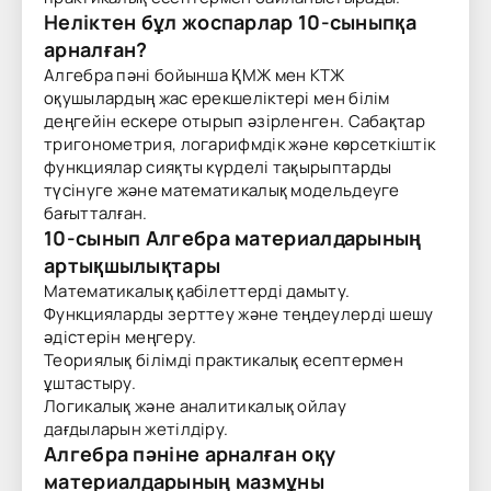
Неліктен бұл жоспарлар 10-сыныпқа
арналған?
Алгебра пәні бойынша ҚМЖ мен КТЖ
оқушылардың жас ерекшеліктері мен білім
деңгейін ескере отырып әзірленген. Сабақтар
тригонометрия, логарифмдік және көрсеткіштік
функциялар сияқты күрделі тақырыптарды
түсінуге және математикалық модельдеуге
бағытталған.
10-сынып Алгебра материалдарының
артықшылықтары
Математикалық қабілеттерді дамыту.
Функцияларды зерттеу және теңдеулерді шешу
әдістерін меңгеру.
Теориялық білімді практикалық есептермен
ұштастыру.
Логикалық және аналитикалық ойлау
дағдыларын жетілдіру.
Алгебра пәніне арналған оқу
материалдарының мазмұны