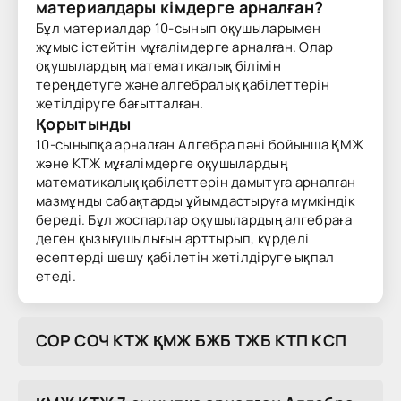
материалдары кімдерге арналған?
Бұл материалдар 10-сынып оқушыларымен
жұмыс істейтін мұғалімдерге арналған. Олар
оқушылардың математикалық білімін
тереңдетуге және алгебралық қабілеттерін
жетілдіруге бағытталған.
Қорытынды
10-сыныпқа арналған Алгебра пәні бойынша ҚМЖ
және КТЖ мұғалімдерге оқушылардың
математикалық қабілеттерін дамытуға арналған
мазмұнды сабақтарды ұйымдастыруға мүмкіндік
береді. Бұл жоспарлар оқушылардың алгебраға
деген қызығушылығын арттырып, күрделі
есептерді шешу қабілетін жетілдіруге ықпал
етеді.
COP COЧ KTЖ ҚMЖ БЖБ TЖБ KTП KCП