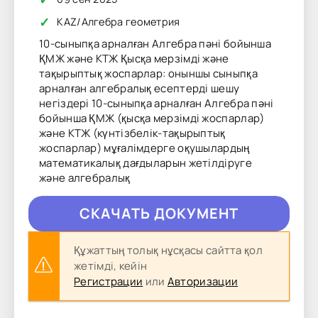
✓
KAZ
/
Алгебра геометрия
10-сыныпқа арналған Алгебра пәні бойынша
ҚМЖ және КТЖ Қысқа мерзімді және
тақырыптық жоспарлар: оныншы сыныпқа
арналған алгебралық есептерді шешу
негіздері 10-сыныпқа арналған Алгебра пәні
бойынша ҚМЖ (қысқа мерзімді жоспарлар)
және КТЖ (күнтізбелік-тақырыптық
жоспарлар) мұғалімдерге оқушылардың
математикалық дағдыларын жетілдіруге
және алгебралық
CКAЧAТЬ ДОКУМЕНТ
Құжаттың толық нұсқасы сайтта қол
жетімді, кейін
Регистрации
или
Авторизации