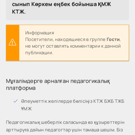
сынып Көркем еңбек бойынша ҚМЖ
КТЖ.
Информация
Посетители, находящиеся в группе
Гости
,
не могут оставлять комментарии к данной
публикации.
Мұғалімдерге арналған педагогикалық
платформа
Әлеуметтік желілерде бөлісіңіз КТЖ БЖБ ТЖБ
ҰМЖ
Педагогикалық шеберлік саласында өз құзыреттерін
арттыруға дайын педагогтар үшін тамаша шешім. Біз