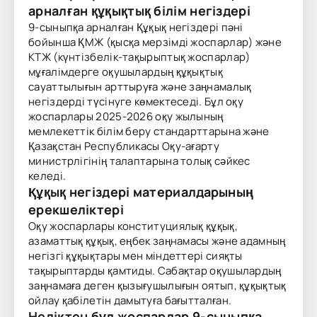
арналған құқықтық білім негіздері
9-сыныпқа арналған Құқық негіздері пәні
бойынша ҚМЖ (қысқа мерзімді жоспарлар) және
КТЖ (күнтізбелік-тақырыптық жоспарлар)
мұғалімдерге оқушылардың құқықтық
сауаттылығын арттыруға және заңнамалық
негіздерді түсінуге көмектеседі. Бұл оқу
жоспарлары 2025-2026 оқу жылының
мемлекеттік білім беру стандарттарына және
Қазақстан Республикасы Оқу-ағарту
министрлігінің талаптарына толық сәйкес
келеді.
Құқық негіздері материалдарының
ерекшеліктері
Оқу жоспарлары конституциялық құқық,
азаматтық құқық, еңбек заңнамасы және адамның
негізгі құқықтары мен міндеттері сияқты
тақырыптарды қамтиды. Сабақтар оқушылардың
заңнамаға деген қызығушылығын оятып, құқықтық
ойлау қабілетін дамытуға бағытталған.
Неліктен бұл жоспарлар 9-сыныпқа