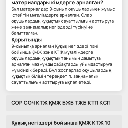
материалдары кімдерге арналған?
Бұл материалдар 9-сынып оқушыларымен жұмыс
істейтін мұғалімдерге арналған. Олар
оқушылардың құқықтық сауаттылығын арттыруға
және заңнамалық негіздерді түсінуіне
бағытталған.
Қорытынды
9-сыныпқа арналған Құқық негіздері пәні
бойынша ҚМЖ және КТЖ мұғалімдерге
оқушылардың құқықтық танымын дамытуға
арналған мазмұнды сабақтарды ұйымдастыруға
мүмкіндік береді. Бұл жоспарлар оқушылардың
құқықтық білімін тереңдетіп, заңнамалық
сауаттылығын арттыруға ықпал етеді.
COP COЧ KTЖ ҚMЖ БЖБ TЖБ KTП KCП
Құқық негіздері бойынша ҚМЖ КТЖ 10