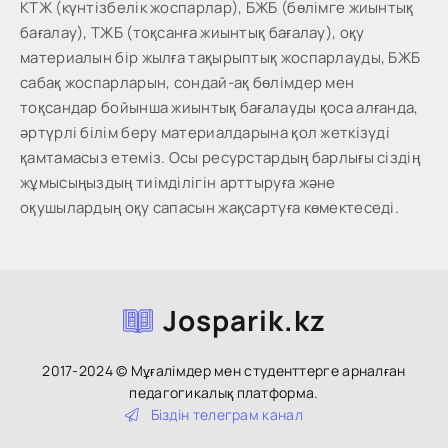
КТЖ (күнтізбелік жоспарлар), БЖБ (бөлімге жиынтық
бағалау), ТЖБ (тоқсанға жиынтық бағалау), оқу
материалын бір жылға тақырыптық жоспарлауды, БЖБ
сабақ жоспарларын, сондай-ақ бөлімдер мен
тоқсандар бойынша жиынтық бағалауды қоса алғанда,
әртүрлі білім беру материалдарына қол жеткізуді
қамтамасыз етеміз. Осы ресурстардың барлығы сіздің
жұмысыңыздың тиімділігін арттыруға және
оқушылардың оқу сапасын жақсартуға көмектеседі.
Josparik.kz
2017-2024 © Мұғалімдер мен студенттерге арналған
педагогикалық платформа.
Біздін тeлeгpaм кaнaл