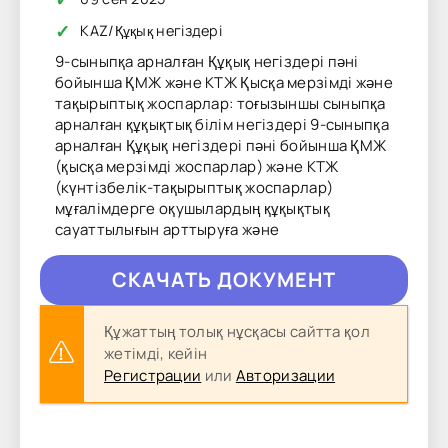
✓
KAZ
/
Құқық негіздері
9-сыныпқа арналған Құқық негіздері пәні
бойынша ҚМЖ және КТЖ Қысқа мерзімді және
тақырыптық жоспарлар: тоғызыншы сыныпқа
арналған құқықтық білім негіздері 9-сыныпқа
арналған Құқық негіздері пәні бойынша ҚМЖ
(қысқа мерзімді жоспарлар) және КТЖ
(күнтізбелік-тақырыптық жоспарлар)
мұғалімдерге оқушылардың құқықтық
сауаттылығын арттыруға және
CКAЧAТЬ ДОКУМЕНТ
Құжаттың толық нұсқасы сайтта қол
жетімді, кейін
Регистрации
или
Авторизации