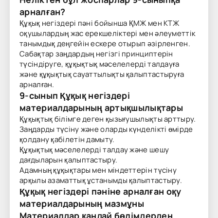
арналған?
Құқық негіздері пәні бойынша ҚМЖ мен КТЖ
оқушылардың жас ерекшеліктері мен әлеуметтік
танымдық деңгейін ескере отырып әзірленген.
Сабақтар заңдардың негізгі принциптерін
түсіндіруге, құқықтық мәселелерді талдауға
және құқықтық сауаттылықты қалыптастыруға
арналған.
9-сынып Құқық негіздері
материалдарының артықшылықтары
Құқықтық білімге деген қызығушылықты арттыру.
Заңдарды түсіну және оларды күнделікті өмірде
қолдану қабілетін дамыту.
Құқықтық мәселелерді талдау және шешу
дағдыларын қалыптастыру.
Адамның құқықтары мен міндеттерін түсіну
арқылы азаматтық ұстанымды қалыптастыру.
Құқық негіздері пәніне арналған оқу
материалдарының мазмұны
Материалдар қандай бөлімдерден