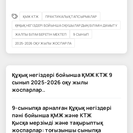
ҚМЖ КТЖ
ПРАКТИКАЛЫҚ ТАПСЫРМАЛАР
ҚҰҚЫҚ НЕГІЗДЕРІ БОЙЫНША ОҚУШЫЛАРДЫҢ БІЛІМІН ДАМЫТУ
ЖАЛПЫ БІЛІМ БЕРЕТІН МЕКТЕП
9 СЫНЫП
2025-2026 ОҚУ ЖЫЛЫ ЖОСПАРЛА
Құқық негіздері бойынша ҚМЖ КТЖ 9
сынып 2025-2026 оқу жылы
жоспарлар..
9-сыныпқа арналған Құқық негіздері
пәні бойынша ҚМЖ және КТЖ
Қысқа мерзімді және тақырыптық
жоспарлар: тоғызыншы сыныпқа