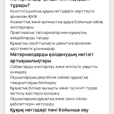
тұрады?
Конституциялық құқық негіздерін зерттеуге
арналған ҚМЖ.
Азаматтық және қылмыстық құқық бойынша сабақ
жоспарлары.
Практикалық тапсырмалар мен құқықтық
жағдайларды талдау.
Құқықтық сауаттылықты дамытуға арналған
әдістемелік ұсынымдар.
Материалдарды қолданудың негізгі
артықшылықтары
Сабақтарды жоспарлау және өткізуге уақытты
үнемдеу.
Оқушылардың деңгейіне сәйкес құқықтық
тақырыптарды бейімдеу.
Құқықтық білімді қызықты және түсінікті түрде
жеткізу әдістерін қолдану.
Оқушылардың құқықтық және сыни ойлау
қабілеттерін жетілдіру.
Құқық негіздері пәні бойынша оқу