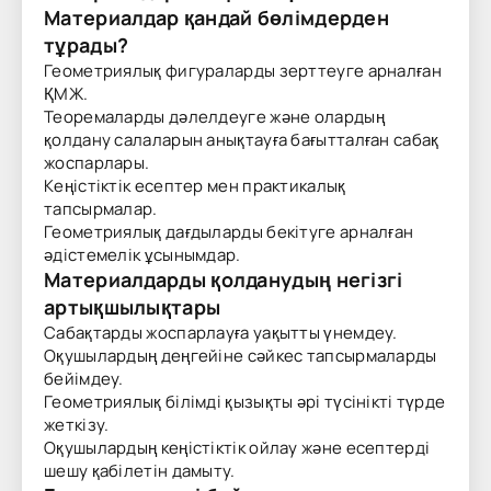
Материалдар қандай бөлімдерден
тұрады?
Геометриялық фигураларды зерттеуге арналған
ҚМЖ.
Теоремаларды дәлелдеуге және олардың
қолдану салаларын анықтауға бағытталған сабақ
жоспарлары.
Кеңістіктік есептер мен практикалық
тапсырмалар.
Геометриялық дағдыларды бекітуге арналған
әдістемелік ұсынымдар.
Материалдарды қолданудың негізгі
артықшылықтары
Сабақтарды жоспарлауға уақытты үнемдеу.
Оқушылардың деңгейіне сәйкес тапсырмаларды
бейімдеу.
Геометриялық білімді қызықты әрі түсінікті түрде
жеткізу.
Оқушылардың кеңістіктік ойлау және есептерді
шешу қабілетін дамыту.