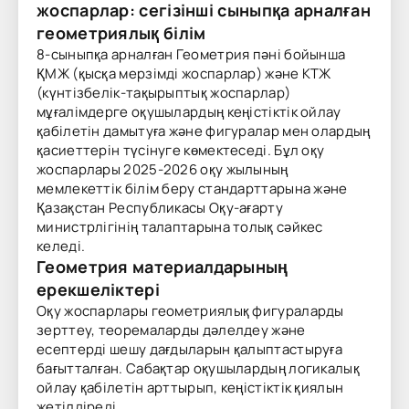
жоспарлар: сегізінші сыныпқа арналған
геометриялық білім
8-сыныпқа арналған Геометрия пәні бойынша
ҚМЖ (қысқа мерзімді жоспарлар) және КТЖ
(күнтізбелік-тақырыптық жоспарлар)
мұғалімдерге оқушылардың кеңістіктік ойлау
қабілетін дамытуға және фигуралар мен олардың
қасиеттерін түсінуге көмектеседі. Бұл оқу
жоспарлары 2025-2026 оқу жылының
мемлекеттік білім беру стандарттарына және
Қазақстан Республикасы Оқу-ағарту
министрлігінің талаптарына толық сәйкес
келеді.
Геометрия материалдарының
ерекшеліктері
Оқу жоспарлары геометриялық фигураларды
зерттеу, теоремаларды дәлелдеу және
есептерді шешу дағдыларын қалыптастыруға
бағытталған. Сабақтар оқушылардың логикалық
ойлау қабілетін арттырып, кеңістіктік қиялын
жетілдіреді.