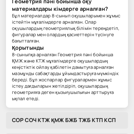
Геометрия пәні бойынша оқу
материалдары кімдерге арналған?
Бұл материалдар 8-сынып оқушыларымен жұмыс
істейтін мұғалімдерге арналған. Олар
оқушылардың геометриялық білімін тереңдетіп,
фигуралар мен олардың қасиеттерін түсінуге
бағытталған.
Қорытынды
8-сыныпқа арналған Геометрия пәні бойынша
ҚМЖ және КТЖ мұғалімдерге оқушылардың
кеңістіктік ойлау қабілетін дамытуға арналған
мазмұнды сабақтарды ұйымдастыруға мүмкіндік
береді. Бұл жоспарлар фигуралармен жұмыс
істеу дағдыларын жетілдіріп, оқушылардың
геометрияға деген қызығушылығын арттыруға
ықпал етеді.
COP COЧ KTЖ ҚMЖ БЖБ TЖБ KTП KCП