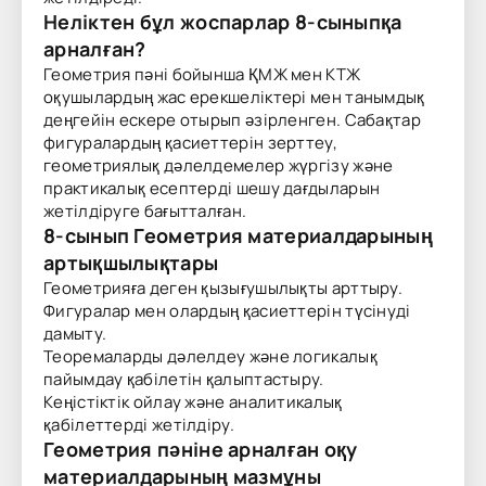
Неліктен бұл жоспарлар 8-сыныпқа
арналған?
Геометрия пәні бойынша ҚМЖ мен КТЖ
оқушылардың жас ерекшеліктері мен танымдық
деңгейін ескере отырып әзірленген. Сабақтар
фигуралардың қасиеттерін зерттеу,
геометриялық дәлелдемелер жүргізу және
практикалық есептерді шешу дағдыларын
жетілдіруге бағытталған.
8-сынып Геометрия материалдарының
артықшылықтары
Геометрияға деген қызығушылықты арттыру.
Фигуралар мен олардың қасиеттерін түсінуді
дамыту.
Теоремаларды дәлелдеу және логикалық
пайымдау қабілетін қалыптастыру.
Кеңістіктік ойлау және аналитикалық
қабілеттерді жетілдіру.
Геометрия пәніне арналған оқу
материалдарының мазмұны