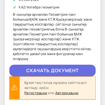
✓
KAZ
/
Алгебра геометрия
8-сыныпқа арналған Геометрия пәні
бойынша ҚМЖ және КТЖ Қысқа мерзімді және
тақырыптық жоспарлар: сегізінші сыныпқа
арналған геометриялық білім 8-сыныпқа
арналған Геометрия пәні бойынша ҚМЖ
(қысқа мерзімді жоспарлар) және КТЖ
(күнтізбелік-тақырыптық жоспарлар)
мұғалімдерге оқушылардың кеңістіктік ойлау
қабілетін дамытуға және фигуралар мен
олардың
CКAЧAТЬ ДОКУМЕНТ
Құжаттың толық нұсқасы сайтта қол
жетімді, кейін
Регистрации
или
Авторизации