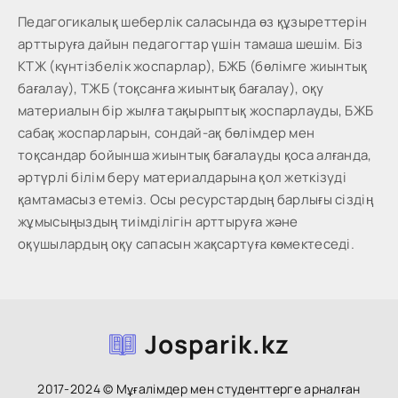
Педагогикалық шеберлік саласында өз құзыреттерін
арттыруға дайын педагогтар үшін тамаша шешім. Біз
КТЖ (күнтізбелік жоспарлар), БЖБ (бөлімге жиынтық
бағалау), ТЖБ (тоқсанға жиынтық бағалау), оқу
материалын бір жылға тақырыптық жоспарлауды, БЖБ
сабақ жоспарларын, сондай-ақ бөлімдер мен
тоқсандар бойынша жиынтық бағалауды қоса алғанда,
әртүрлі білім беру материалдарына қол жеткізуді
қамтамасыз етеміз. Осы ресурстардың барлығы сіздің
жұмысыңыздың тиімділігін арттыруға және
оқушылардың оқу сапасын жақсартуға көмектеседі.
Josparik.kz
2017-2024 © Мұғалімдер мен студенттерге арналған