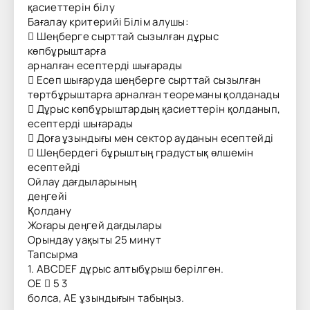
қасиеттерін білу
Бағалау критерийі Білім алушы:
 Шеңберге сырттай сызылған дұрыс
көпбұрыштарға
арналған есептерді шығарады
 Есеп шығаруда шеңберге сырттай сызылған
төртбұрыштарға арналған теореманы қолданады
 Дұрыс көпбұрыштардың қасиеттерін қолданып,
есептерді шығарады
 Доға ұзындығы мен сектор ауданын есептейді
 Шеңбердегі бұрыштың градустық өлшемін
есептейді
Ойлау дағдыларының
деңгейі
Қолдану
Жоғары деңгей дағдылары
Орындау уақыты 25 минут
Тапсырма
1. АBCDEF дұрыс алтыбұрыш берілген.
ОЕ  5 3
болса, АЕ ұзындығын табыңыз.