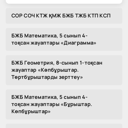
COP COЧ KTЖ ҚMЖ БЖБ TЖБ KTП KCП
БЖБ Математика, 5 сынып 4-
тоқсан жауаптары «Диаграмма»
БЖБ Геометрия, 8-сынып 1-тоқсан
жауаптар «Көпбұрыштар.
Төртбұрыштарды зерттеу»
БЖБ Математика, 5 сынып 4-
тоқсан жауаптары «Бұрыштар.
Көпбұрыштар»