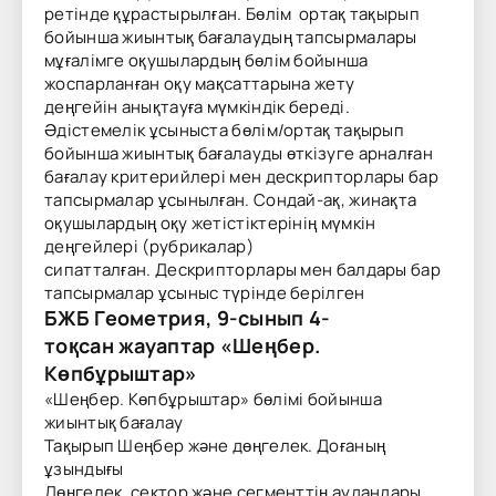
ретінде құрастырылған. Бөлім ортақ тақырып
бойынша жиынтық бағалаудың тапсырмалары
мұғалімге оқушылардың бөлім бойынша
жоспарланған оқу мақсаттарына жету
деңгейін анықтауға мүмкіндік береді.
Әдістемелік ұсыныста бөлім/ортақ тақырып
бойынша жиынтық бағалауды өткізуге арналған
бағалау критерийлері мен дескрипторлары бар
тапсырмалар ұсынылған. Сондай-ақ, жинақта
оқушылардың оқу жетістіктерінің мүмкін
деңгейлері (рубрикалар)
сипатталған. Дескрипторлары мен балдары бар
тапсырмалар ұсыныс түрінде берілген
БЖБ Геометрия, 9-сынып 4-
тоқсан
жауаптар
«Шеңбер.
Көпбұрыштар»
«Шеңбер. Көпбұрыштар» бөлімі бойынша
жиынтық бағалау
Тақырып Шеңбер және дөңгелек. Доғаның
ұзындығы
Дөңгелек, сектор және сегменттің аудандары