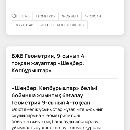
БЖБ
ГЕОМЕТРИЯ
9-СЫНЫП
4-ТОҚСАН
ЖАУАПТАР
«ШЕҢБЕР. КӨПБҰРЫШТАР»
БЖБ Геометрия, 9-сынып 4-
тоқсан жауаптар «Шеңбер.
Көпбұрыштар»
«Шеңбер. Көпбұрыштар
»
бөлімі
бойынша жиынтық бағалау
Геометрия 9-сынып 4-тоқсан
Әдістемелік ұсыныстар мұғалімге 9-сынып
оқушыларына «Геометрия» пәні
бойынша жиынтық бағалауды жоспарлау,
ұйымдастыру және өткізуге көмек құралы