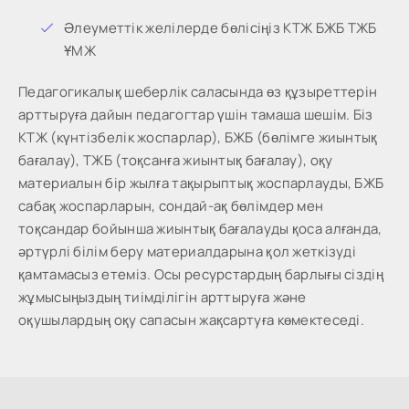
Әлеуметтік желілерде бөлісіңіз КТЖ БЖБ ТЖБ
ҰМЖ
Педагогикалық шеберлік саласында өз құзыреттерін
арттыруға дайын педагогтар үшін тамаша шешім. Біз
КТЖ (күнтізбелік жоспарлар), БЖБ (бөлімге жиынтық
бағалау), ТЖБ (тоқсанға жиынтық бағалау), оқу
материалын бір жылға тақырыптық жоспарлауды, БЖБ
сабақ жоспарларын, сондай-ақ бөлімдер мен
тоқсандар бойынша жиынтық бағалауды қоса алғанда,
әртүрлі білім беру материалдарына қол жеткізуді
қамтамасыз етеміз. Осы ресурстардың барлығы сіздің
жұмысыңыздың тиімділігін арттыруға және
оқушылардың оқу сапасын жақсартуға көмектеседі.