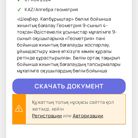
✓
KAZ
/
Алгебра геометрия
«Шеңбер. Көпбұрыштар» бөлімі бойынша
жиынтық бағалау Геометрия 9-сынып 4-
тоқсан Әдістемелік ұсыныстар мұғалімге 9-
сынып оқушыларына «Геометрия» пәні
бойынша жиынтық бағалауды жоспарлау,
ұйымдастыру және өткізуге көмек құралы
ретінде құрастырылған. Бөлім ортақ тақырып
бойынша жиынтық бағалаудың тапсырмалары
мұғалімге оқушылардың бөлім бойынша
CКAЧAТЬ ДОКУМЕНТ
Құжаттың толық нұсқасы сайтта қол
жетімді, кейін
Регистрации
или
Авторизации