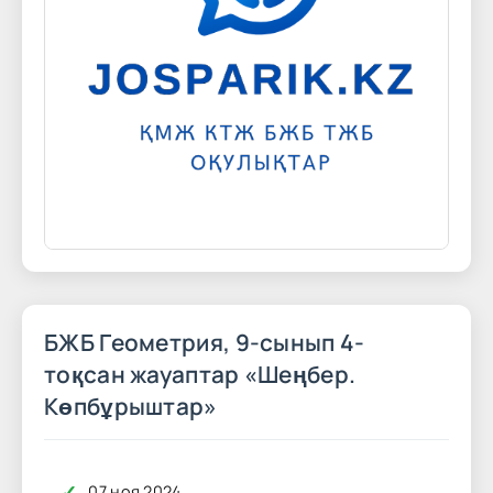
БЖБ Геометрия, 9-сынып 4-
тоқсан жауаптар «Шеңбер.
Көпбұрыштар»
✓
07 ноя 2024