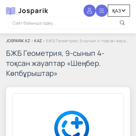
Josparik
JOSPARIK.KZ
»
KAZ
» БЖБ Геометрия, 9-сынып 4-тоқсан жауаптар «Шеңбер. Көпбұрыштар»
БЖБ Геометрия, 9-сынып 4-
тоқсан жауаптар «Шеңбер.
Көпбұрыштар»