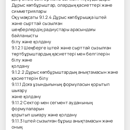
Дұрыс көпбұрыштар, олардың қасиеттері және
симметриялары
Оқу мақсаты 9.1.2.4 Дұрыс көпбұрышқа іштей
және сырттай сызылған
шеңберлердің радиустары арасындағы
байланысты
білу және қолдану
9.1.2.1 Шеңберге іштей және сырттай сызылған
төртбұрыштардың қасиеттері мен белгілерін
білу және
қолдану
9.1.2.2 Дұрыс көпбұрыштардың анықтамасын және
қасиеттерін білу
9.1.1.1 Доға ұзындығының формуласын қорытып
шығару
және қолдану
9.1.1.2 Сектор мен сегмент ауданының
формулаларын
қорытып шығару және қолдану
9.1.1.3 Іштей сызылған бұрыш анықтамасын және
оның